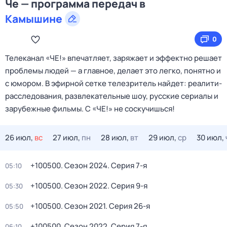
Че — программа передач в
Камышине
0
Телеканал «ЧЕ!» впечатляет, заряжает и эффектно решает
проблемы людей — а главное, делает это легко, понятно и
с юмором. В эфирной сетке телезритель найдет: реалити-
расследования, развлекательные шоу, русские сериалы и
зарубежные фильмы. С «ЧЕ!» не соскучишься!
26 июл,
вс
27 июл,
пн
28 июл,
вт
29 июл,
ср
30 июл,
+100500
. Сезон 2024
. Серия 7-я
05:10
+100500
. Сезон 2022
. Серия 9-я
05:30
+100500
. Сезон 2021
. Серия 26-я
05:50
+100500
. Сезон 2022
. Серия 7-я
06:10