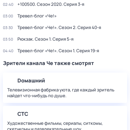
+100500
. Сезон 2020
. Серия 3-я
02:40
Тревел-блог «Че!»
03:00
Тревел-блог «Че!»
. Сезон 2
. Серия 40-я
03:30
Рюкзак
. Сезон 1
. Серия 5-я
03:50
Тревел-блог «Че!»
. Сезон 1
. Серия 19-я
04:40
Зрители канала Че также смотрят
Dомашний
Телевизионная фабрика уюта, где каждый зритель
найдет что‑нибудь по душе.
СТС
Художественные фильмы, сериалы, ситкомы,
скетчкомы и развлекательные шоу.