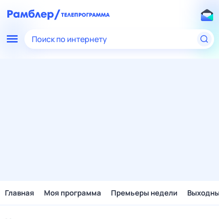
Поиск по интернету
Главная
Моя программа
Премьеры недели
Выходн