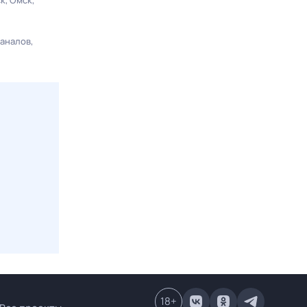
ск
Омск
каналов
18
+