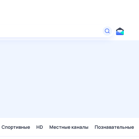
Спортивные
HD
Местные каналы
Познавательные