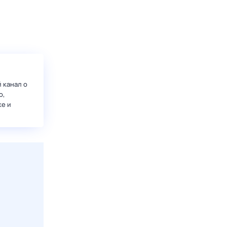
 канал о
о,
ке и