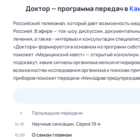
Доктор — программа передач в
Ка
Российский телеканал, который дает возможность мед
Россией. В эфире — ток‑шоу, дискуссии, документаль
лечения, а также - интервью и консультации специали
«Доктора» формируется в основном из программ собст
поможет «Медицинский квест» — открытый консилиум 
подскажут, какие сигналы организма нельзя игнориро
возможностям исследования организма и поискам при
приборов поможет передача «Минздрав предупреждае
24 июл,
пт
25 июл,
сб
26 июл,
вс
27 июл,
пн
Прошедшие передачи
Научные сенсации
. Серия 19-я
14:15
О самом главном
15:05