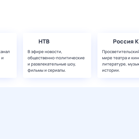
НТВ
Россия К
канал
В эфире новости,
Просветительский
 и
общественно-политические
мире театра и кин
и развлекательные шоу,
литературе, музы
фильмы и сериалы.
истории.