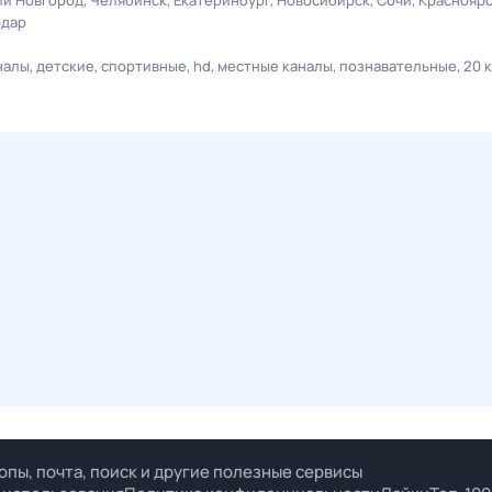
й Новгород
Челябинск
Екатеринбург
Новосибирск
Сочи
Краснояр
одар
налы
детские
спортивные
hd
местные каналы
познавательные
20 
опы, почта, поиск и другие полезные сервисы