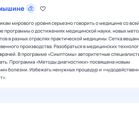
мышине
икам мирового уровня серьезно говорить о медицине со все
ные программы о достижениях медицинской науки, новых мет
стов в разных отраслях практической медицины. Сетка вещан
венного производства. Разобраться в медицинских техноло
врачей. В программе «Симптомы» авторитетные специалист
вать. Программа «Методы диагностики» посвящена новым
чин болезни. Избежать ненужных процедур и «чудодействен
т».
28 июл,
вт
29 июл,
ср
30 июл,
чт
31 июл,
пт
1 авг,
сб