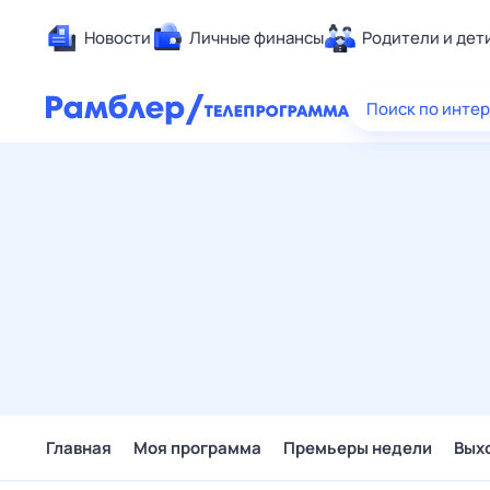
Новости
Личные финансы
Родители и дет
Здоровье
Поиск по инте
Развлечен
Дом и уют
Спорт
Карьера
Авто
Технологи
Жизненные
Сберегаем
Гороскопы
Главная
Моя программа
Премьеры недели
Вых