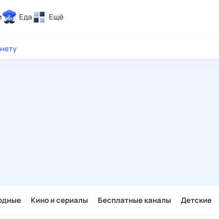
и
Еда
Ещё
Почта
рнету
ия и отдых
Поиск
Погода
ТВ-программа
и и тренды
 ситуации
 вместе
Помощь
одные
Кино и сериалы
Бесплатные каналы
Детские