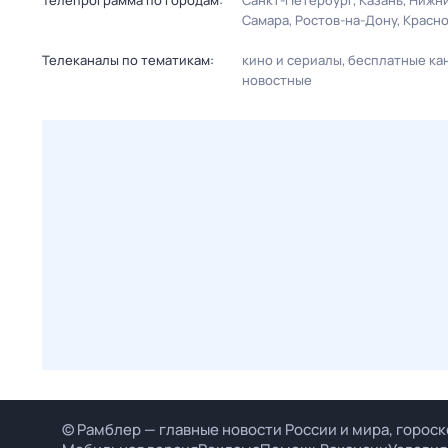
Телепрограмма по городам:
Санкт-Петербург
Казань
Нижни
Самара
Ростов-на-Дону
Красн
Телеканалы по тематикам:
кино и сериалы
бесплатные ка
новостные
© Рамблер — главные новости России и мира, гороск