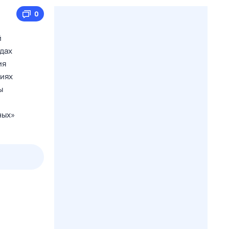
0
й
одах
ия
гиях
ы
ных»
2 авг,
вс
3 авг,
пн
4 авг,
вт
5 авг,
ср
Вчера
Сегодня