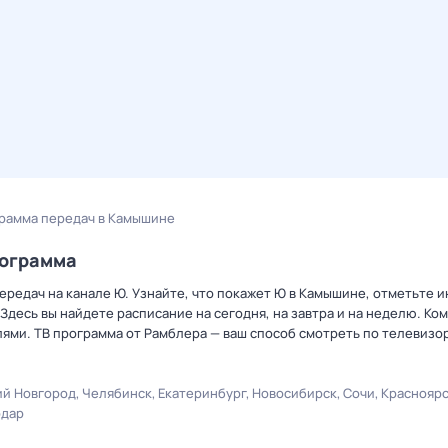
рамма передач в Камышине
рограмма
ередач на канале Ю. Узнайте, что покажет Ю в Камышине, отметьте 
Здесь вы найдете расписание на сегодня, на завтра и на неделю. К
лями. ТВ программа от Рамблера — ваш способ смотреть по телевизо
й Новгород
Челябинск
Екатеринбург
Новосибирск
Сочи
Краснояр
одар