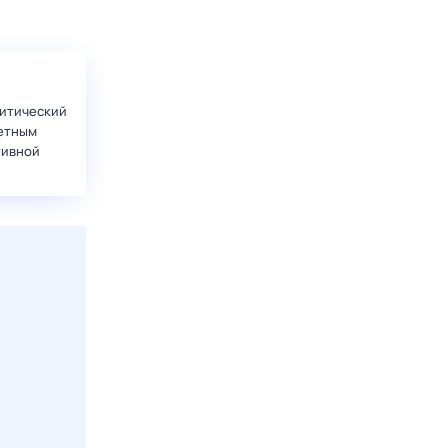
итический
етным
тивной