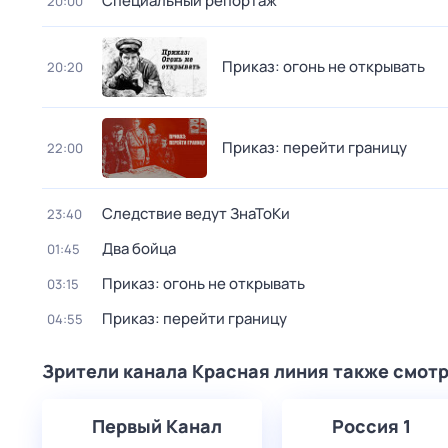
Специальный репортаж
20:00
Приказ: огонь не открывать
20:20
Приказ: перейти границу
22:00
Следствие ведут ЗнаТоКи
23:40
Два бойца
01:45
Приказ: огонь не открывать
03:15
Приказ: перейти границу
04:55
Зрители канала Красная линия также смот
Первый Канал
Россия 1