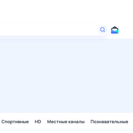
Спортивные
HD
Местные каналы
Познавательные