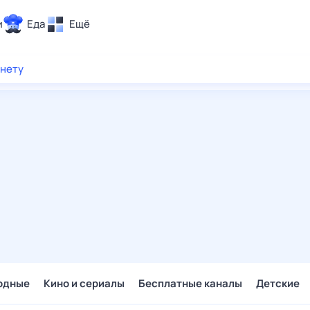
и
Еда
Ещё
Почта
рнету
ия и отдых
Поиск
Погода
ТВ-программа
и и тренды
 ситуации
 вместе
Помощь
одные
Кино и сериалы
Бесплатные каналы
Детские