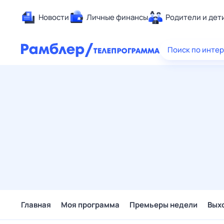
Новости
Личные финансы
Родители и дет
Здоровье
Поиск по инте
Развлечен
Дом и уют
Спорт
Карьера
Авто
Технологи
Жизненные
Сберегаем
Гороскопы
Главная
Моя программа
Премьеры недели
Вых