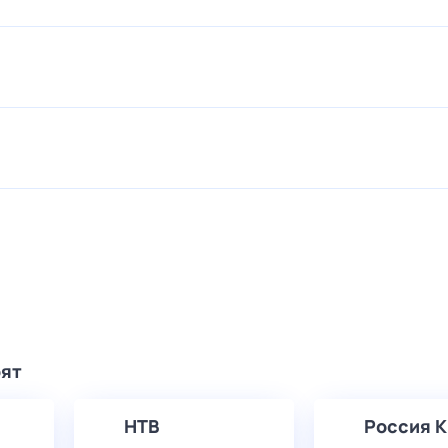
рят
НТВ
Россия К