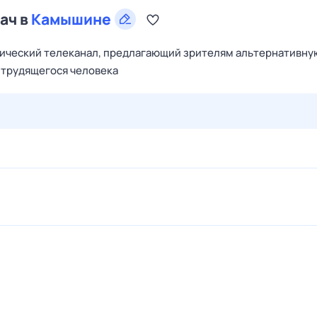
ач в
Камышине
тический телеканал, предлагающий зрителям альтернативну
я трудящегося человека
30 июл,
чт
31 июл,
пт
1 авг,
сб
2 авг,
вс
3 авг,
пн
4 а