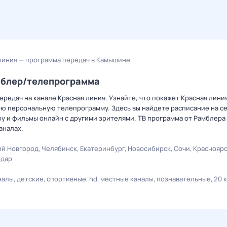
линия — программа передач в Камышине
мблер/телепрограмма
редач на канале Красная линия. Узнайте, что покажет Красная линия
ю персональную телепрограмму. Здесь вы найдете расписание на се
оу и фильмы онлайн с другими зрителями. ТВ программа от Рамблера
аналах.
й Новгород
Челябинск
Екатеринбург
Новосибирск
Сочи
Краснояр
одар
налы
детские
спортивные
hd
местные каналы
познавательные
20 