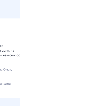
 в
годня, на
 — ваш способ
ск
Омск
каналов