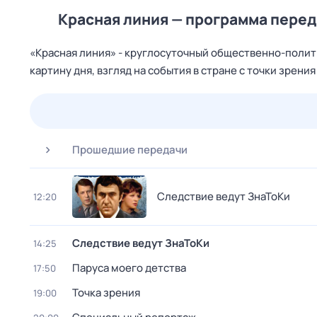
Красная линия — программа перед
«Красная линия» - круглосуточный общественно-поли
картину дня, взгляд на события в стране с точки зрени
26 июл,
вс
27 июл,
пн
28 июл,
вт
29 июл,
ср
Прошедшие передачи
Следствие ведут ЗнаТоКи
12:20
Следствие ведут ЗнаТоКи
14:25
Паруса моего детства
17:50
Точка зрения
19:00