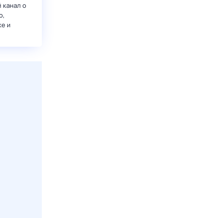
 канал о
о,
ке и