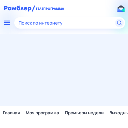
Поиск по интернету
Главная
Моя программа
Премьеры недели
Выходн