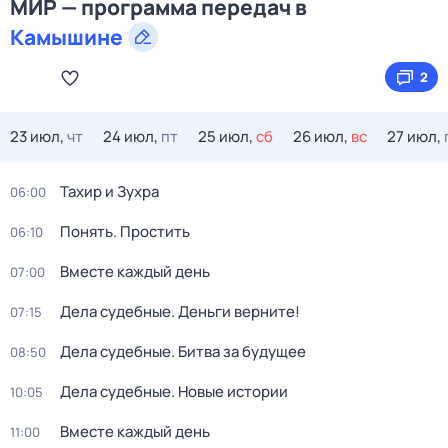
МИР — программа передач в
Камышине
2
23 июл,
чт
24 июл,
пт
25 июл,
сб
26 июл,
вс
27 июл,
Тахир и Зухра
06:00
Понять. Простить
06:10
Вместе каждый день
07:00
Дела судебные. Деньги верните!
07:15
Дела судебные. Битва за будущее
08:50
Дела судебные. Новые истории
10:05
Вместе каждый день
11:00