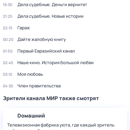
Дела судебные. Деньги верните!
19:30
Дела судебные. Новые истории
21:25
Гараж
22:15
Дайте жалобную книгу
00:20
Первый Евразийский канал
01:50
Нaше кинo. История большой любви
02:45
Моя любовь
03:10
Член правительства
04:30
Зрители канала МИР также смотрят
Dомашний
Телевизионная фабрика уюта, где каждый зритель