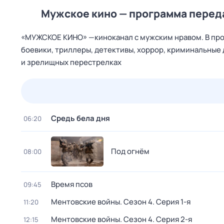
Мужское кино — программа перед
«МУЖСКОЕ КИНО» —киноканал с мужским нравом. В про
боевики, триллеры, детективы, хоррор, криминальные 
и зрелищных перестрелках
23 июл,
чт
24 июл,
пт
25 июл,
сб
26 июл,
вс
Средь бела дня
06:20
Под огнём
08:00
Время псов
09:45
Ментовские войны
. Сезон 4
. Серия 1-я
11:20
Ментовские войны
. Сезон 4
. Серия 2-я
12:15