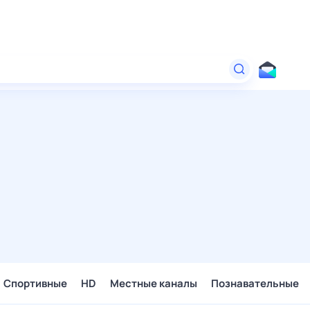
Спортивные
HD
Местные каналы
Познавательные