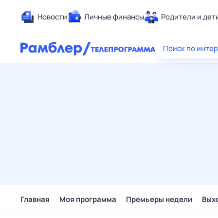
Новости
Личные финансы
Родители и дет
Здоровье
Поиск по инте
Развлечен
Дом и уют
Спорт
Карьера
Авто
Технологи
Жизненные
Сберегаем
Гороскопы
Главная
Моя программа
Премьеры недели
Вых