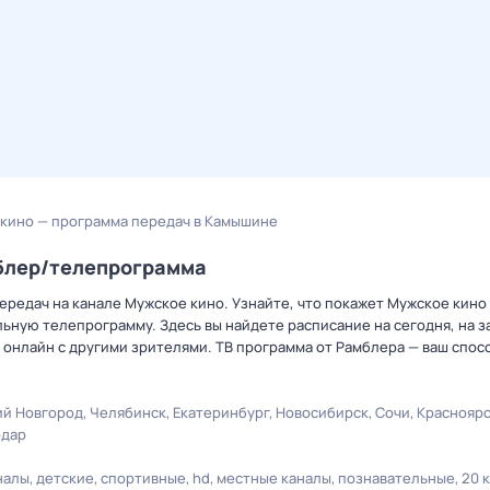
кино — программа передач в Камышине
мблер/телепрограмма
ередач на канале Мужское кино. Узнайте, что покажет Мужское кино
ную телепрограмму. Здесь вы найдете расписание на сегодня, на за
онлайн с другими зрителями. ТВ программа от Рамблера — ваш спос
й Новгород
Челябинск
Екатеринбург
Новосибирск
Сочи
Краснояр
одар
налы
детские
спортивные
hd
местные каналы
познавательные
20 