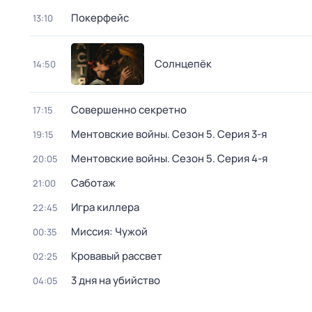
Покерфейс
13:10
Солнцепёк
14:50
Совершенно секретно
17:15
Ментовские войны
. Сезон 5
. Серия 3-я
19:15
Ментовские войны
. Сезон 5
. Серия 4-я
20:05
Саботаж
21:00
Игра киллера
22:45
Миссия: Чужой
00:35
Кровавый рассвет
02:25
3 дня на убийство
04:05