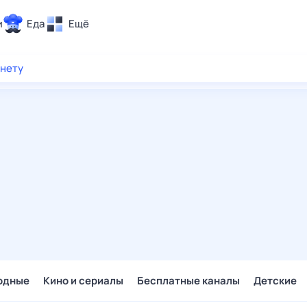
и
Еда
Ещё
Почта
рнету
ия и отдых
Поиск
Погода
ТВ-программа
и и тренды
 ситуации
 вместе
Помощь
одные
Кино и сериалы
Бесплатные каналы
Детские