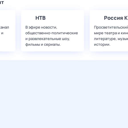
ят
НТВ
Россия К
канал
В эфире новости,
Просветительский
 и
общественно-политические
мире театра и кин
и развлекательные шоу,
литературе, музы
фильмы и сериалы.
истории.