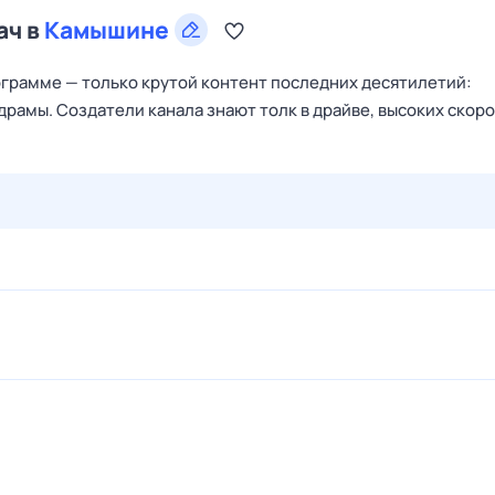
ач в
Камышине
грамме — только крутой контент последних десятилетий:
драмы. Создатели канала знают толк в драйве, высоких скор
27 июл,
пн
28 июл,
вт
29 июл,
ср
30 июл,
чт
31 июл,