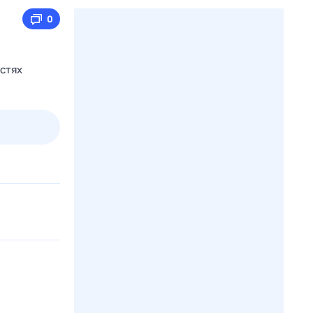
0
остях
пт
1 авг,
сб
2 авг,
вс
3 авг,
пн
4 авг,
вт
Вчера
Сегод