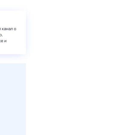
 канал о
о,
ке и