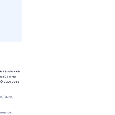
 в Камышине,
втра и на
об смотреть
ск
Омск
каналов