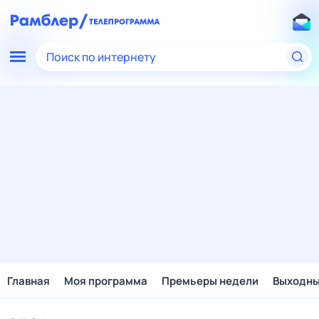
Поиск по интернету
Главная
Моя программа
Премьеры недели
Выходн