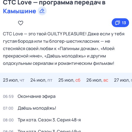
СТС Love — программа передач в
Камышине
13
СТС Love — это твой GUILTY PLEASURE! Даже если у тебя
густая борода или ты блогер-шестиклассник — не
стесняйся своей любви к «Папиным дочкам», «Моей
прекрасной няне», «Даёшь молодёжь» и другим
олдскульным сериалам и романтическим фильмам!
23 июл,
чт
24 июл,
пт
25 июл,
сб
26 июл,
вс
27 июл,
Окончание эфира
06:59
Даёшь молодёжь!
07:00
Три кота
. Сезон 3
. Серия 48-я
08:00
Три кота
. Сезон 3
. Серия 49-я
08:06