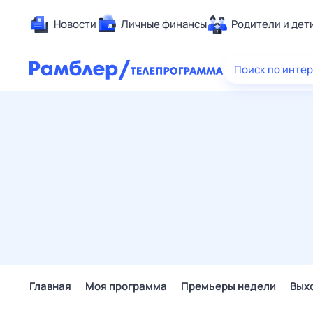
Новости
Личные финансы
Родители и дет
Здоровье
Поиск по инте
Развлечен
Дом и уют
Спорт
Карьера
Авто
Технологи
Жизненные
Сберегаем
Гороскопы
Главная
Моя программа
Премьеры недели
Вых