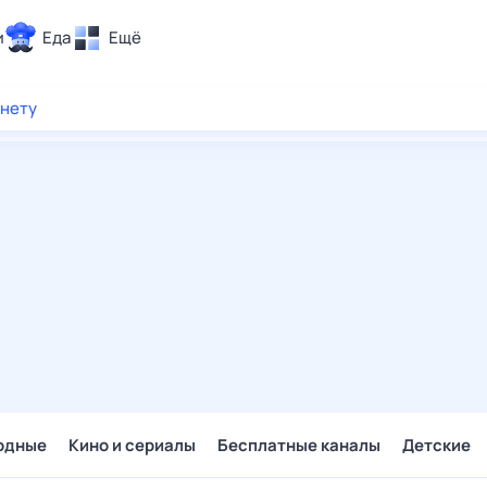
и
Еда
Ещё
Почта
рнету
ия и отдых
Поиск
Погода
ТВ-программа
и и тренды
 ситуации
 вместе
Помощь
одные
Кино и сериалы
Бесплатные каналы
Детские