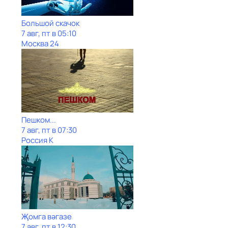
Большой скачок
7 авг, пт в 05:10
Москва 24
Пешком...
7 авг, пт в 07:30
Россия К
Җомга вәгазе
7 авг, пт в 12:30