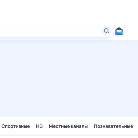
Спортивные
HD
Местные каналы
Познавательные