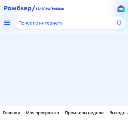
Поиск по интернету
Главная
Моя программа
Премьеры недели
Выходн