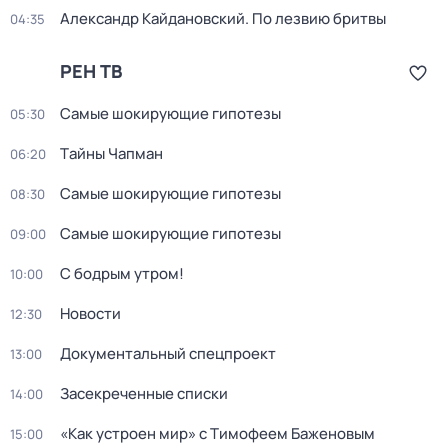
Александр Кайдановский. По лезвию бритвы
04:35
РЕН ТВ
Самые шoкиpующие гипотезы
05:30
Тaйны Чапман
06:20
Самые шoкиpующие гипотезы
08:30
Самые шoкиpующие гипотезы
09:00
С бодрым утром!
10:00
Новости
12:30
Докyментальный спецпроeкт
13:00
Заcекрeченные списки
14:00
«Как устроен мир» с Тимофеем Баженовым
15:00