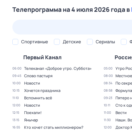
Телепрограмма на 4 июля 2026 года в
26 июл,
вс
27 июл,
пн
28 июл,
вт
29 июл,
ср
Спортивные
Детские
Сериалы
Первый Канал
Росси
Телеканал «Доброе утро. Суббота»
Утро Ро
06:00
05:00
Слово пастыря
Местное
09:45
08:00
Новости
По секре
10:00
08:34
Хочется праздника
Формула
10:15
08:58
Вспомнить всё
Пятеро 
11:10
09:23
Новости
Сто к о
12:00
10:11
Поехали!
Вести
12:15
11:00
Янычар
Наши. В
13:15
11:30
Кто хочет стать миллионером?
Доктор 
16:55
12:00