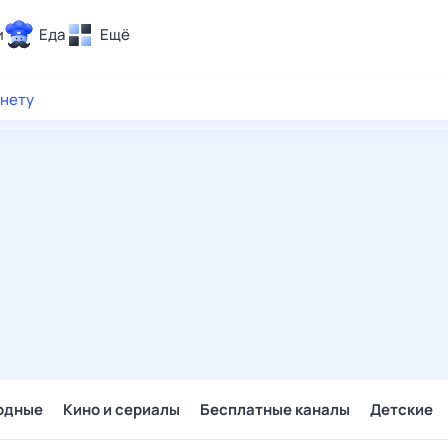
и
Еда
Ещё
Почта
рнету
ия и отдых
Поиск
Погода
ТВ-программа
и и тренды
 ситуации
 вместе
Помощь
одные
Кино и сериалы
Бесплатные каналы
Детские