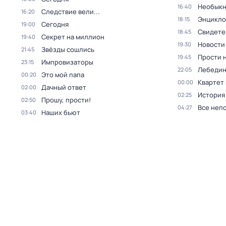
Необыкн
16:40
Следствие вели...
16:20
Энцикло
18:15
Сегодня
19:00
Свидете
18:45
Секрет на миллион
19:40
Новости
19:30
Звёзды сошлись
21:45
Прости н
19:45
Импровизаторы
23:15
Лебедин
22:05
Это мой папа
00:20
Квартет
00:00
Дачный ответ
02:00
История
02:25
Прошу, прости!
02:50
Все неп
04:27
Наших бьют
03:40