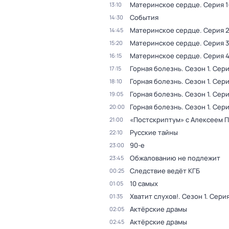
Материнское сердце
. Серия 1
13:10
События
14:30
Материнское сердце
. Серия 
14:45
Материнское сердце
. Серия 3
15:20
Материнское сердце
. Серия 
16:15
Горная болезнь
. Сезон 1
. Сери
17:15
Горная болезнь
. Сезон 1
. Сери
18:10
Горная болезнь
. Сезон 1
. Сери
19:05
Горная болезнь
. Сезон 1
. Сери
20:00
«Постскриптум» с Алексеем 
21:00
Русские тайны
22:10
90-е
23:00
Обжалованию не подлежит
23:45
Следствие ведёт КГБ
00:25
10 самых
01:05
Хватит слухов!
. Сезон 1
. Серия
01:35
Актёрские драмы
02:05
Актёрские драмы
02:45