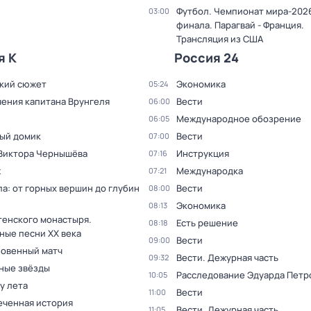
Футбол. Чемпионат мира-2026
03:00
финала. Парагвай - Франция.
Трансляция из США
я К
Россия 24
кий сюжет
Экономика
05:24
ения капитана Врунгеля
Вести
06:00
Международное обозрение
06:05
ый домик
Вести
07:00
 Виктора Чернышёва
Инструкция
07:16
ж
Международка
07:21
а: от горных вершин до глубин
Вести
08:00
Экономика
08:13
тенского монастыря.
Есть решение
08:18
ные песни XX века
Вести
09:00
овенный матч
Вести. Дежурная часть
09:32
ные звёзды
Расследование Эдуарда Петр
10:05
 у лета
Вести
11:00
еченная история
Вести. Дежурная часть
11:05