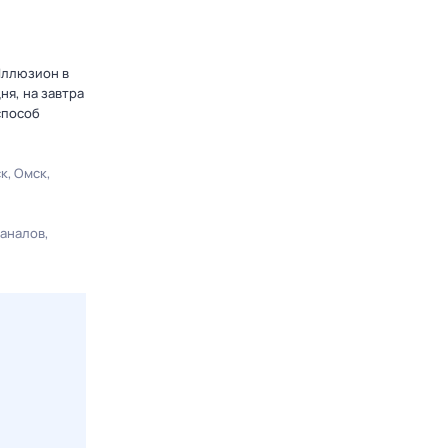
Иллюзион в
я, на завтра
способ
ск
Омск
каналов