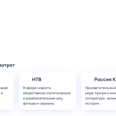
мотрят
НТВ
Россия К
канал
В эфире новости,
Просветительский
 и
общественно-политические
мире театра и кин
и развлекательные шоу,
литературе, музы
фильмы и сериалы.
истории.