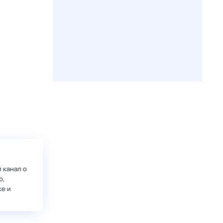
 канал о
о,
ке и