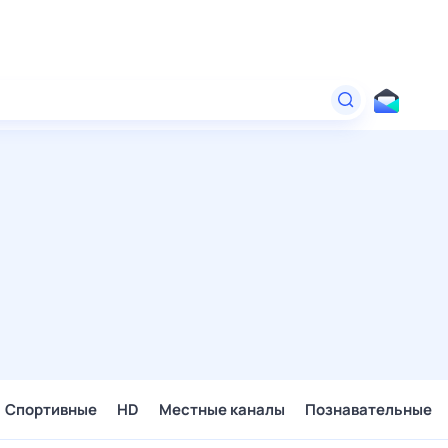
Спортивные
HD
Местные каналы
Познавательные