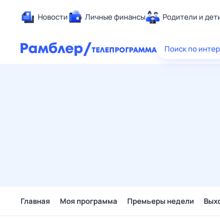
Новости
Личные финансы
Родители и дет
Здоровье
Поиск по инте
Развлечен
Дом и уют
Спорт
Карьера
Авто
Технологи
Жизненные
Сберегаем
Гороскопы
Главная
Моя программа
Премьеры недели
Вых