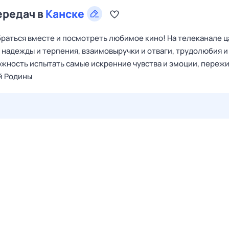
ередач в
Канске
браться вместе и посмотреть любимое кино! На телеканале 
 надежды и терпения, взаимовыручки и отваги, трудолюбия и
жность испытать самые искренние чувства и эмоции, переж
й Родины
28 июл,
вт
29 июл,
ср
30 июл,
чт
31 июл,
пт
1 авг,
сб