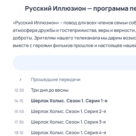
Русский Иллюзион — программа п
«Русский Иллюзион» – повод для всех членов семьи со
атмосфера дружбы и гостеприимства, веры и верности,
доброты. Зрителям нашего телеканала мы дарим возмо
вместе с героями фильмов прошлое и настоящее наше
24 июл,
пт
25 июл,
сб
26 июл,
вс
27 июл,
пн
Прошедшие передачи
Три дня до весны
12:30
Шерлок Холмс
. Сезон 1
. Серия 1-я
14:15
Шерлок Холмс
. Сезон 1
. Серия 2-я
15:55
Шерлок Холмс
. Сезон 1
. Серия 3-я
17:30
Шерлок Холмс
. Сезон 1
. Серия 4-я
19:10