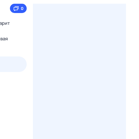
0
царит
ивая
2 авг,
вс
3 авг,
пн
4 авг,
вт
5 авг,
ср
Вчера
Сегодня