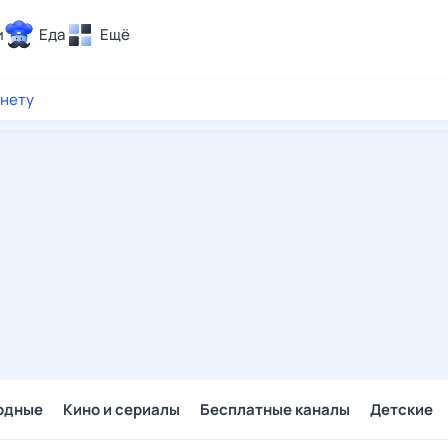
и
Еда
Ещё
Почта
рнету
ия и отдых
Поиск
Погода
ТВ-программа
и и тренды
 ситуации
 вместе
Помощь
одные
Кино и сериалы
Бесплатные каналы
Детские