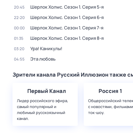
Шерлок Холмс
. Сезон 1
. Серия 5-я
20:45
Шерлок Холмс
. Сезон 1
. Серия 6-я
22:20
Шерлок Холмс
. Сезон 1
. Серия 7-я
00:00
Шерлок Холмс
. Сезон 1
. Серия 8-я
01:35
Ура! Каникулы!
03:20
Эта любовь
04:55
Зрители канала Русский Иллюзион также с
Первый Канал
Россия 1
Лидер российского эфира,
Общероссийский теле
самый популярный и
с новостями, фильмами
любимый русскоязычный
ток-шоу.
канал.