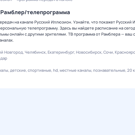
а Рамблер/телепрограмма
ередач на канале Русский Иллюзион. Узнайте, что покажет Русский 
персональную телепрограмму. Здесь вы найдете расписание на сегодн
льмы онлайн с другими зрителями. ТВ программа от Рамблера — ваш 
аналах.
й Новгород
Челябинск
Екатеринбург
Новосибирск
Сочи
Краснояр
одар
налы
детские
спортивные
hd
местные каналы
познавательные
20 