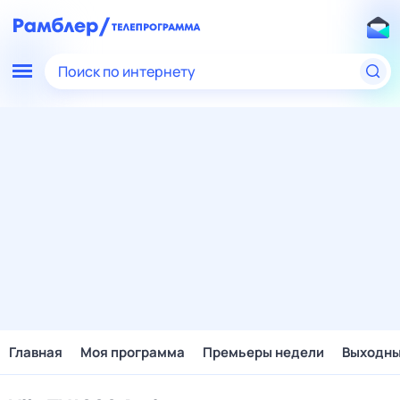
Поиск по интернету
Главная
Моя программа
Премьеры недели
Выходн