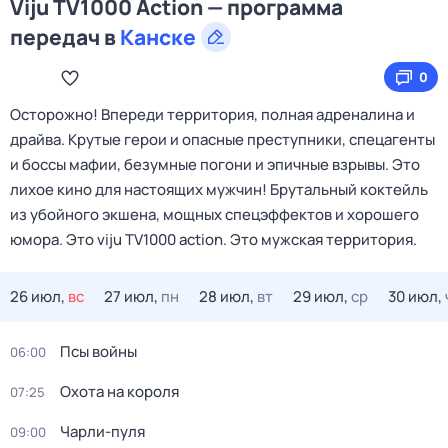
Viju TV1000 Action — программа
передач в
Канске
0
Осторожно! Впереди территория, полная адреналина и
драйва. Крутые герои и опасные преступники, спецагенты
и боссы мафии, безумные погони и эпичные взрывы. Это
лихое кино для настоящих мужчин! Брутальный коктейль
из убойного экшена, мощных спецэффектов и хорошего
юмора. Это viju TV1000 action. Это мужская территория.
26 июл,
вс
27 июл,
пн
28 июл,
вт
29 июл,
ср
30 июл,
Псы войны
06:00
Охота на короля
07:25
Чарли-пуля
09:00