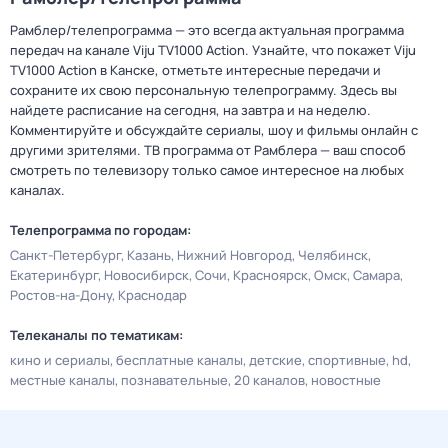
Рамблер/телепрограмма — это всегда актуальная программа
передач на канале Viju TV1000 Action. Узнайте, что покажет Viju
TV1000 Action в Канске, отметьте интересные передачи и
сохраните их свою персональную телепрограмму. Здесь вы
найдете расписание на сегодня, на завтра и на неделю.
Комментируйте и обсуждайте сериалы, шоу и фильмы онлайн с
другими зрителями. ТВ программа от Рамблера — ваш способ
смотреть по телевизору только самое интересное на любых
каналах.
Телепрограмма по городам:
Санкт-Петербург
Казань
Нижний Новгород
Челябинск
Екатеринбург
Новосибирск
Сочи
Красноярск
Омск
Самара
Ростов-на-Дону
Краснодар
Телеканалы по тематикам:
кино и сериалы
бесплатные каналы
детские
спортивные
hd
местные каналы
познавательные
20 каналов
новостные