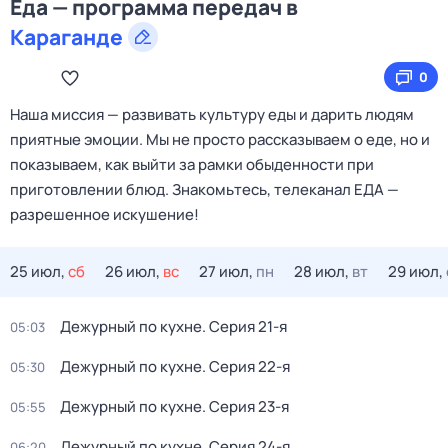
Еда — программа передач в
Караганде
0
Наша миссия — развивать культуру еды и дарить людям
приятные эмоции. Мы не просто рассказываем о еде, но и
показываем, как выйти за рамки обыденности при
приготовлении блюд. Знакомьтесь, телеканал ЕДА —
разрешенное искушение!
25 июл,
сб
26 июл,
вс
27 июл,
пн
28 июл,
вт
29 июл,
Дежурный по кухне
. Серия 21-я
05:03
Дежурный по кухне
. Серия 22-я
05:30
Дежурный по кухне
. Серия 23-я
05:55
Дежурный по кухне
. Серия 24-я
06:20