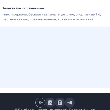
Телеканалы по тематикам:
кино и сериалы
бесплатные каналы
детские
спортивные
hd
местные каналы
познавательные
20 каналов
новостные
18
+
© Рамблер — главные новости России и мира,