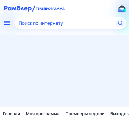
Поиск по интернету
Главная
Моя программа
Премьеры недели
Выходн