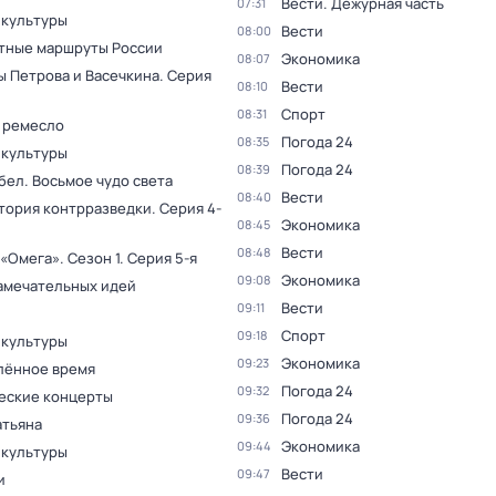
Вести. Дежурная часть
07:31
 культуры
Вести
08:00
тные маршруты России
Экономика
08:07
ы Петрова и Васечкина
. Серия
Вести
08:10
Спорт
08:31
 ремесло
Погода 24
08:35
 культуры
Погода 24
08:39
бел. Восьмое чудо света
Вести
08:40
тория контрразведки
. Серия 4-
Экономика
08:45
Вести
08:48
 «Омега»
. Сезон 1
. Серия 5-я
Экономика
09:08
амечательных идей
Вести
09:11
Спорт
09:18
 культуры
Экономика
09:23
лённое время
Погода 24
09:32
еские концерты
Погода 24
09:36
атьяна
Экономика
09:44
 культуры
Вести
09:47
и