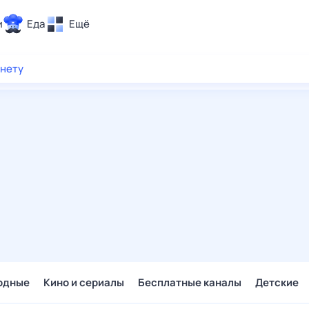
и
Еда
Ещё
Почта
рнету
ия и отдых
Поиск
Погода
ТВ-программа
и и тренды
 ситуации
 вместе
Помощь
одные
Кино и сериалы
Бесплатные каналы
Детские