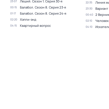
Леший
. Сезон 1
. Серия 30-я
23:07
Линия ж
22:35
Балабол
. Сезон 8
. Серия 23-я
00:15
Вариант
23:30
Балабол
. Сезон 8
. Серия 24-я
01:17
2 Верник
00:40
Хэппи-энд
02:20
Человек
02:10
Квартирный вопрос
04:15
Искател
04:10