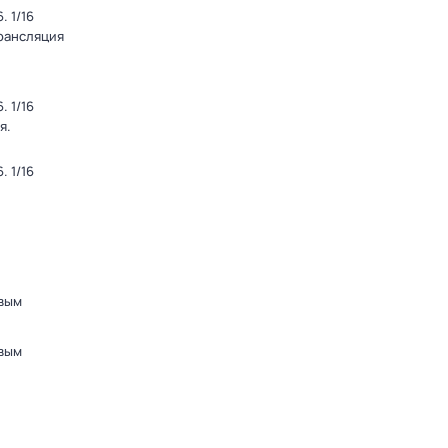
 1/16
Трансляция
 1/16
я.
 1/16
вым
вым