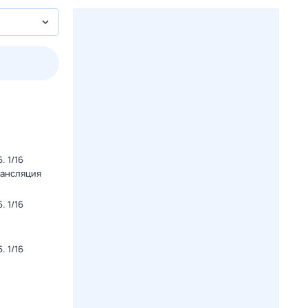
3 авг,
пн
4 авг,
вт
5 авг,
ср
6 авг,
чт
Вчера
Сегодня
 1/16
рансляция
 1/16
 1/16