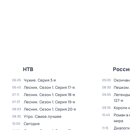
НТВ
Росси
Чужие
. Серия 3-я
Окончан
06:05
05:00
Лесник
. Сезон 1
. Серия 17-я
Пешком..
06:45
08:30
Лесник
. Сезон 1
. Серия 18-я
Легенды
07:11
09:05
127-я
Лесник
. Сезон 1
. Серия 19-я
07:37
Короли и
09:35
Лесник
. Сезон 1
. Серия 20-я
08:03
Роман в
10:45
Утро. Самое лучшее
08:30
мира
Сегодня
10:00
Диалоги
11:15