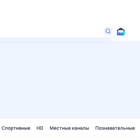
Спортивные
HD
Местные каналы
Познавательные