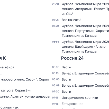
Футбол. Чемпионат мира-2026.
22:30
финала. Австралия - Египет. 
из США
Все на Матч!
01:05
Футбол. Чемпионат мира-2026.
01:40
финала. Португалия - Хорвати
Трансляция из Канады
Футбол. Чемпионат мира-2026.
03:55
финала. Швейцария - Алжир.
Трансляция из Канады
я К
Россия 24
ие эфира
Вести
05:00
.
Вечер с Владимиром Соловьё
05:10
 мирового кино
. Сезон 1
. Серия
Вести
06:00
Вечер с Владимиром Соловьё
06:09
 капуста
. Серия 2-я
Вести
07:00
 камне. Архитектурные шедевры
Исторические хроники
07:11
Есть решение
07:16
 о животных