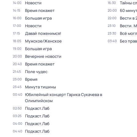
Новости
Тайны с
14:00
16:30
Время покажет
60 мину
14:15
20:00
Большая игра
Вести в 
16:00
22:00
Новости
Вести. 
17:00
23:10
Давай поженимся!
Всё могл
17:15
23:30
Мужское/Женское
Без прав
18:05
03:40
Большая игра
19:00
Вечерние новости
20:00
Время покажет
20:40
Поле чудес
21:45
Время
23:00
Минута тишины
23:45
Юбилейный концерт Гарика Сукачева в
00:40
Олимпийском
Подкаст.Лаб
02:50
Подкаст.Лаб
03:25
Подкаст.Лаб
04:00
Подкаст.Лаб
04:40