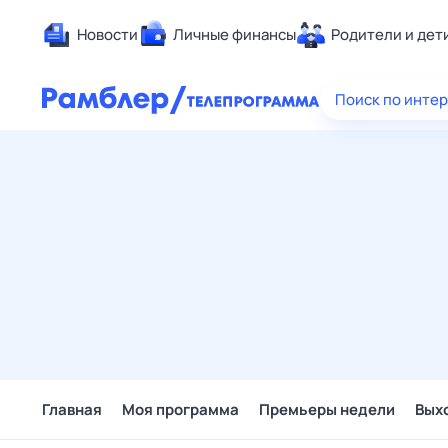
Новости
Личные финансы
Родители и дет
Здоровье
Поиск по инте
Развлечен
Дом и уют
Спорт
Карьера
Авто
Технологи
Жизненные
Сберегаем
Гороскопы
Главная
Моя программа
Премьеры недели
Вых