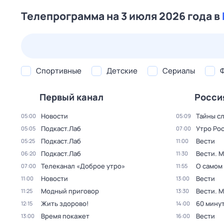
Телепрограмма на 3 июля 2026 года в
25 июл,
сб
26 июл,
вс
27 июл,
пн
28 июл,
вт
Спортивные
Детские
Сериалы
Первый канал
Росси
Новости
Тайны с
05:00
05:09
Подкаст.Лаб
Утро Ро
05:05
07:00
Подкаст.Лаб
Вести
05:25
11:00
Подкаст.Лаб
Вести. 
06:20
11:30
Телеканал «Доброе утро»
О самом
07:00
11:55
Новости
Вести
11:00
13:00
Модный приговор
Вести. 
11:25
13:30
Жить здорово!
60 мину
12:15
14:00
Время покажет
Вести
13:00
16:00