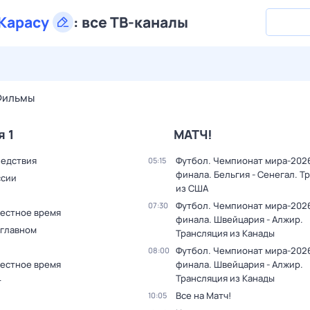
Карасу
:
все ТВ-каналы
29 июл,
ср
30 июл,
чт
31 июл,
пт
1 авг,
сб
2 авг,
вс
Фильмы
я 1
МАТЧ!
ледствия
Футбол. Чемпионат мира-2026.
05:15
финала. Бельгия - Сенегал. Т
ссии
из США
Футбол. Чемпионат мира-2026.
07:30
Местное время
финала. Швейцария - Алжир.
 главном
Трансляция из Канады
Футбол. Чемпионат мира-2026.
08:00
Местное время
финала. Швейцария - Алжир.
Трансляция из Канады
т
Все на Матч!
10:05