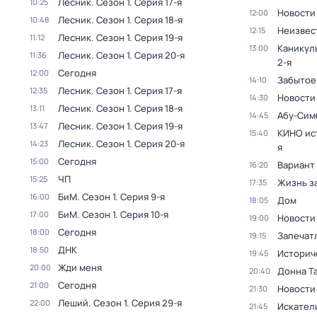
Лесник
. Сезон 1
. Серия 17-я
10:25
Новости
12:00
Лесник
. Сезон 1
. Серия 18-я
10:48
Неизвес
12:15
Лесник
. Сезон 1
. Серия 19-я
11:12
Каникул
13:00
Лесник
. Сезон 1
. Серия 20-я
11:36
2-я
Сегодня
12:00
Забытое
14:10
Лесник
. Сезон 1
. Серия 17-я
12:35
Новости
14:30
Лесник
. Сезон 1
. Серия 18-я
13:11
Абу-Сим
14:45
Лесник
. Сезон 1
. Серия 19-я
13:47
КИНО ис
15:40
Лесник
. Сезон 1
. Серия 20-я
14:23
я
Сегодня
15:00
Вариант
16:20
ЧП
15:25
Жизнь з
17:35
БиМ
. Сезон 1
. Серия 9-я
16:00
Дом
18:05
БиМ
. Сезон 1
. Серия 10-я
17:00
Новости
19:00
Сегодня
18:00
Запечат
19:15
ДНК
18:50
Историч
19:45
Жди меня
20:00
Донна Т
20:40
Сегодня
21:00
Новости
21:30
Леший
. Сезон 1
. Серия 29-я
22:00
Искател
21:45