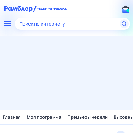
Поиск по интернету
Главная
Моя программа
Премьеры недели
Выходн