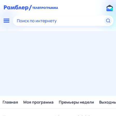
Поиск по интернету
Главная
Моя программа
Премьеры недели
Выходн