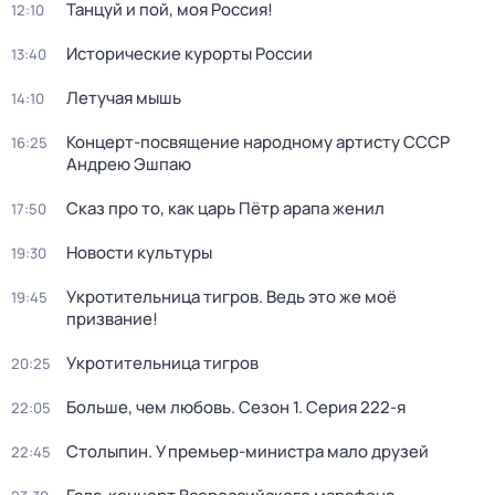
Танцуй и пой, моя Россия!
12:10
Исторические курорты России
13:40
Летучая мышь
14:10
Концерт-посвящение народному артисту СССР
16:25
Андрею Эшпаю
Сказ про то, как царь Пётр арапа женил
17:50
Новости культуры
19:30
Укротительница тигров. Ведь это же моё
19:45
призвание!
Укротительница тигров
20:25
Больше, чем любовь
. Сезон 1
. Серия 222-я
22:05
Столыпин. У премьер-министра мало друзей
22:45