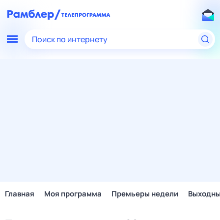
Поиск по интернету
Главная
Моя программа
Премьеры недели
Выходн