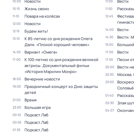
Новости
Вести
10:00
11:00
Жизнь своих
Рассказы
10:15
11:50
Повара на колёсах
Фестива
11:10
12:45
гимнаст
Новости
12:00
Вести
14:00
Будем жить!
12:15
Вести. 
14:30
К 85-летию со дня рождения Олега
13:10
Даля. «Плохой хороший человек»
Большой
15:00
Вариант «Омега»
Вести
14:05
17:00
К 100-летию со дня рождения великой
Песни о
17:00
17:50
актрисы. Документальный фильм
Вести н
20:00
«История Мэрилин Монро»
Москва.
22:30
Вечерние новости
18:00
Воскрес
23:00
Праздничный концерт ко Дню защиты
19:00
Соловьё
детей
Рассказы
01:40
Время
21:00
Злая шу
02:30
Большая игра
23:00
Окончан
04:07
Подкаст.Лаб
00:10
Подкаст.Лаб
00:55
Подкаст.Лаб
01:35