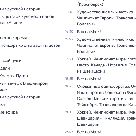
(Красноярск)
 из русской истории
Художественная гимнастика.
11:55
ль детской художественной
Чемпионат Европы. Трансляци
ики «Алина»
Болгарии
Все на Матч!
14:30
Местное время
Художественная гимнастика.
15:55
 концерт ко дню защиты детей
Чемпионат Европы. Трансляци
Болгарии
Хоккей. Чемпионат мира. Матч
17:30
т всей души
место. Канада - Норвегия. Тр
едели
из Швейцарии
 Кремль. Путин
Все на Матч!
18:55
ный вечер с Владимиром
Смешанные единоборства. UF
19:45
вым
Ядонг против Дейвесона Фиг
 из русской истории
Сергей Павлович против Тал
тка
Тейшейры. Трансляция из Кит
ие эфира
Хоккей. Чемпионат мира. Фин
21:10
Швейцария - Финляндия. Тран
Швейцарии
Все на Матч!
23:45