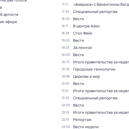
 на два голоса
«Америка» с Валентином Бог
17:11
а
Специальный репортаж
17:33
об артисте
Вести
18:00
ие эфира
В центре Азии
18:11
Стоп Фейк
18:38
Вести
19:00
За лентой
19:23
Вести
20:00
Итоги правительства за неде
20:13
Городские технологии
20:18
Церковь и мир
20:38
Вести
21:00
Итоги правительства за неде
21:21
Специальный репортаж
21:33
Вести
22:00
Итоги правительства за неде
22:19
Репортаж
22:31
Вести недели
23:00