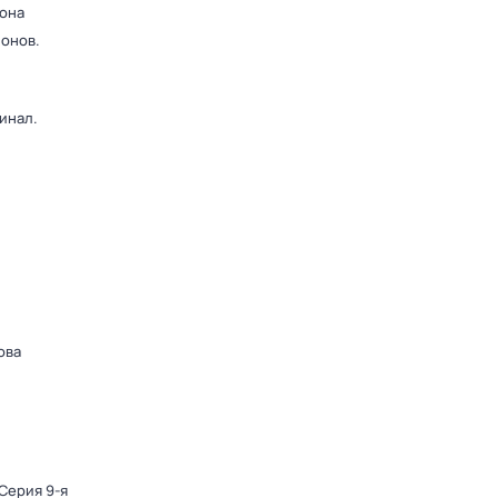
зона
ионов.
инал.
ова
 Серия 9-я