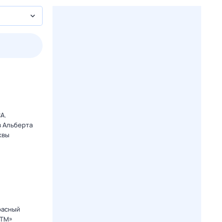
3 авг,
пн
4 авг,
вт
5 авг,
ср
6 авг,
чт
Вчера
Сегодня
A.
в Альберта
квы
расный
СТМ»