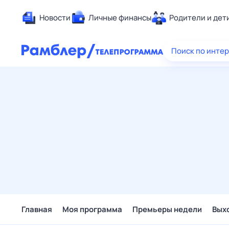
Новости
Личные финансы
Родители и дет
Здоровье
Поиск по инте
Развлечен
Дом и уют
Спорт
Карьера
Авто
Технологи
Жизненные
Сберегаем
Гороскопы
Главная
Моя программа
Премьеры недели
Вых