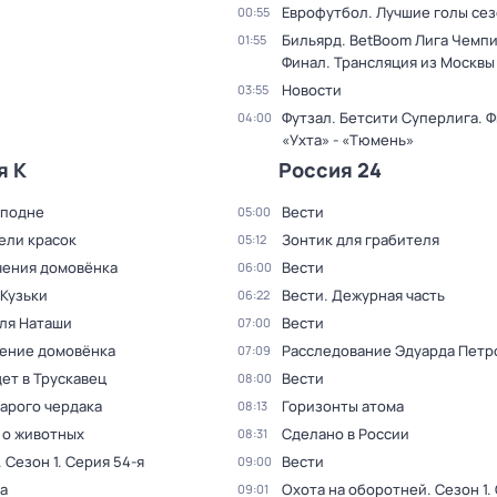
Еврофутбол. Лучшие голы се
00:55
Бильярд. BetBoom Лига Чемп
01:55
Финал. Трансляция из Москвы
Новости
03:55
Футзал. Бетсити Суперлига. Ф
04:00
«Ухта» - «Тюмень»
я К
Россия 24
сподне
Вести
05:00
ели красок
Зонтик для грабителя
05:12
ения домовёнка
Вести
06:00
 Кузьки
Вести. Дежурная часть
06:22
для Наташи
Вести
07:00
ение домовёнка
Расследование Эдуарда Петр
07:09
ет в Трускавец
Вести
08:00
тарого чердака
Горизонты атома
08:13
 о животных
Сделано в России
08:31
. Сезон 1
. Серия 54-я
Вести
09:00
а
Охота на оборотней
. Сезон 1
.
09:01