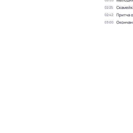
Мелодия
Скамейк
02:25
Притча 
02:42
Окончан
03:00