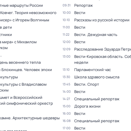
тные маршруты России
Репортаж
09:31
 Ковчег. Теория невозможного
Вести
10:00
бисер» с Игорем Волгиным
Рассказы из русской истории
10:10
е дети
Вести
11:00
стники
Вести. Дежурная часть
11:22
а мира» с Михаилом
Вести
12:00
уком
Расследование Эдуарда Петр
12:09
.
Вести-Кировская область. Со
13:00
день весеннего тепла
недели
 Блохинцев. Человек эпохи
Парламентский час
13:10
 культуры
Школа здравого смысла
13:30
 культуры с Владиславом
Вести. Спорт
13:45
ским
Вести
14:00
шмет и Всероссийский
Специальный репортаж
14:27
ий симфонический оркестр
Дорога жизни
15:00
Вести
16:00
 камне. Архитектурные шедевры
Специальный репортаж
16:08
Вести
17:00