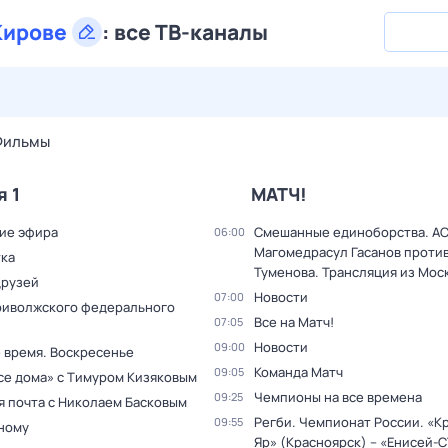
Кирове
:
все ТВ-каналы
29 июл,
ср
30 июл,
чт
31 июл,
пт
1 авг,
сб
2 авг,
вс
Фильмы
я 1
МАТЧ!
ие эфира
Смешанные единоборства. AC
06:00
Магомедрасул Гасанов проти
тка
Туменова. Трансляция из Мос
друзей
Новости
07:00
риволжского федерального
Все на Матч!
07:05
Новости
09:00
 время. Воскресенье
Команда Матч
09:05
все дома» с Тимуром Кизяковым
Чемпионы на все времена
09:25
я почта с Николаем Басковым
Регби. Чемпионат России. «К
09:55
дному
Яр» (Красноярск) – «Енисей-