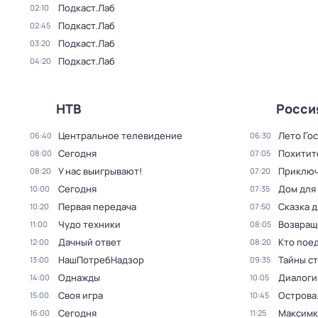
Подкаст.Лаб
02:10
Подкаст.Лаб
02:45
Подкаст.Лаб
03:20
Подкаст.Лаб
04:20
НТВ
Росси
Центральное телевидение
Лето Го
06:40
06:30
Сегодня
Похитит
08:00
07:05
У нас выигрывают!
Приключ
08:20
07:20
Сегодня
Дом для
10:00
07:35
Первая передача
Сказка 
10:20
07:50
Чудо техники
Возвращ
11:00
08:05
Дачный ответ
Кто поед
12:00
08:20
НашПотребНадзор
Тайны с
13:00
09:35
Однажды
Диалоги
14:00
10:05
Своя игра
Острова
15:00
10:45
Сегодня
Максимк
16:00
11:25