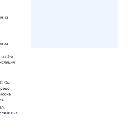
я из
я из
 за 3-е
ансляция
C. Сонг
ередо.
лисона
ая
ал.
сляция из