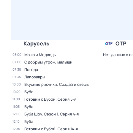
Карусель
ОТР
Маша и Медведь
Нет данных о п
05:00
С добрым утром, малыши!
07:00
Погода
07:30
Лапозавры
07:35
Вкусные рисунки. Создай и съешь
10:00
Буба
10:20
Готовим с Бубой
. Серия 5-я
11:00
Буба
11:05
Буба Шоу
. Сезон 1
. Серия 4-я
12:00
Буба
12:10
Готовим с Бубой
. Серия 14-я
12:35