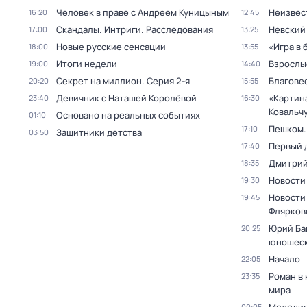
Человек в праве с Андреем Куницыным
Неизвес
16:20
12:45
Скандалы. Интриги. Расследования
Невский
17:00
13:25
Новые русские сенсации
«Игра в 
18:00
13:55
Итоги недели
Взрослы
19:00
14:40
Секрет на миллион
. Серия 2-я
Благове
20:20
15:55
Девичник с Наташей Королёвой
«Картин
23:40
16:30
Ковальч
Основано на реальных событиях
01:10
Пешком..
17:10
Защитники детства
03:50
Первый 
17:40
Дмитрий
18:35
Новости
19:30
Новости
19:45
Флярков
Юрий Ба
20:25
юношеск
Начало
22:05
Роман в
23:35
мира
00:05