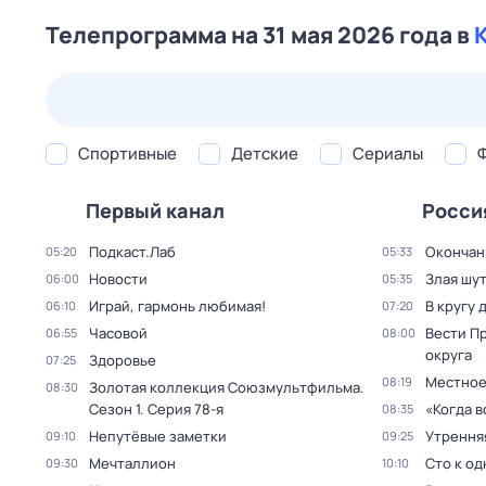
Телепрограмма на 31 мая 2026 года в
25 июл,
сб
26 июл,
вс
27 июл,
пн
28 июл,
вт
Спортивные
Детские
Сериалы
Первый канал
Росси
Подкаст.Лаб
Окончан
05:20
05:33
Новости
Злая шу
06:00
05:35
Играй, гармонь любимая!
В кругу 
06:10
07:20
Часовой
Вести П
06:55
08:00
округа
Здоровье
07:25
Местное
08:19
Золотая коллекция Союзмультфильма
.
08:30
Сезон 1
. Серия 78-я
«Когда 
08:35
Непутёвые заметки
Утрення
09:10
09:25
Мечталлион
Сто к о
09:30
10:10