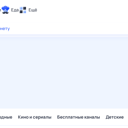
и
Еда
Ещё
Почта
рнету
ия и отдых
Поиск
Погода
ТВ-программа
и и тренды
 ситуации
 вместе
Помощь
одные
Кино и сериалы
Бесплатные каналы
Детские