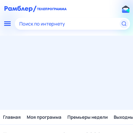
Поиск по интернету
Главная
Моя программа
Премьеры недели
Выходн