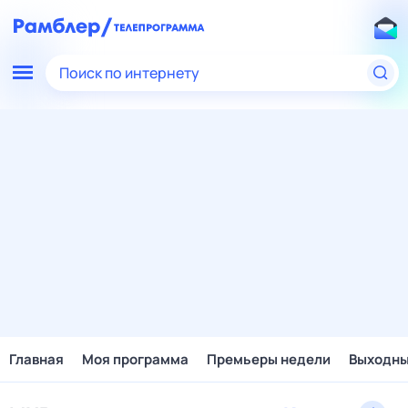
Поиск по интернету
Главная
Моя программа
Премьеры недели
Выходн