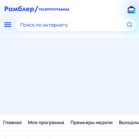
Поиск по интернету
Главная
Моя программа
Премьеры недели
Выходн