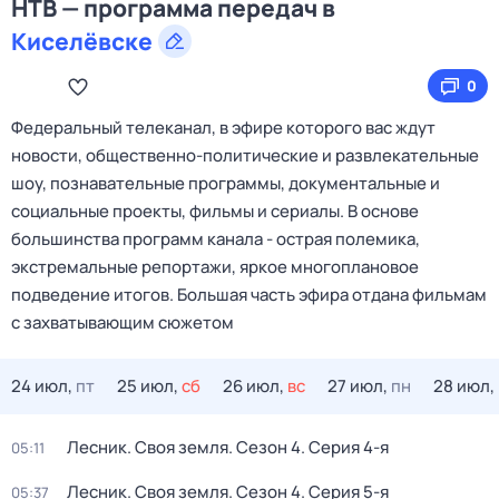
НТВ — программа передач в
Киселёвске
0
Федеральный телеканал, в эфире которого вас ждут
новости, общественно-политические и развлекательные
шоу, познавательные программы, документальные и
социальные проекты, фильмы и сериалы. В основе
большинства программ канала - острая полемика,
экстремальные репортажи, яркое многоплановое
подведение итогов. Большая часть эфира отдана фильмам
с захватывающим сюжетом
24 июл,
пт
25 июл,
сб
26 июл,
вс
27 июл,
пн
28 июл,
Лесник. Своя земля
. Сезон 4
. Серия 4-я
05:11
Лесник. Своя земля
. Сезон 4
. Серия 5-я
05:37