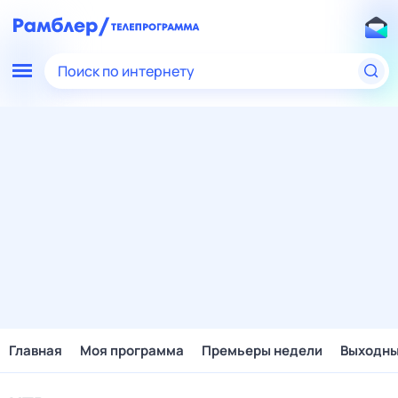
Поиск по интернету
Главная
Моя программа
Премьеры недели
Выходн