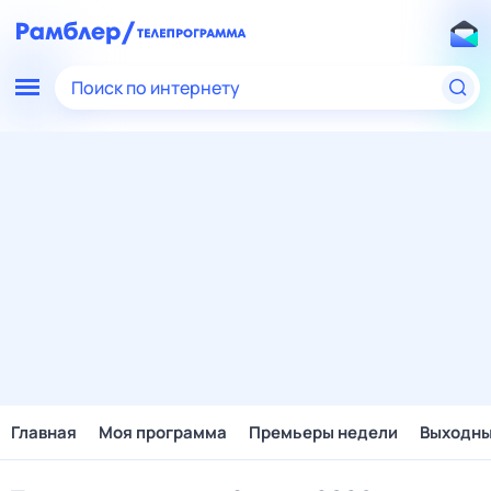
Поиск по интернету
Главная
Моя программа
Премьеры недели
Выходн