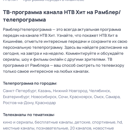
ТВ-программа канала НТВ Хит на Рамблер/
телепрограмма
Рамблер/телепрограмма — это всегда актуальная программа
передач на канале НТВ Хит. Узнайте, что покажет НТВ Хит в
Кишинёве, отметьте интересные передачи и сохраните их свою
персональную телепрограмму. Здесь вы найдете расписание на
сегодня, на завтра и на неделю. Комментируйте и обсуждайте
сериалы, шоу и фильмы онлайн с другими зрителями. ТВ
программа от Рамблера — ваш способ смотреть по телевизору
только самое интересное на любых каналах.
Телепрограмма по городам:
Санкт-Петербург
Казань
Нижний Новгород
Челябинск
Екатеринбург
Новосибирск
Сочи
Красноярск
Омск
Самара
Ростов-на-Дону
Краснодар
Телеканалы по тематикам:
кино и сериалы
бесплатные каналы
детские
спортивные
hd
местные каналы
познавательные
20 каналов
новостные