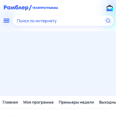
Поиск по интернету
Главная
Моя программа
Премьеры недели
Выходн