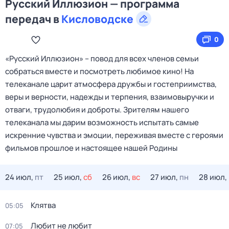
Русский Иллюзион — программа
передач в
Кисловодске
0
«Русский Иллюзион» – повод для всех членов семьи
собраться вместе и посмотреть любимое кино! На
телеканале царит атмосфера дружбы и гостеприимства,
веры и верности, надежды и терпения, взаимовыручки и
отваги, трудолюбия и доброты. Зрителям нашего
телеканала мы дарим возможность испытать самые
искренние чувства и эмоции, переживая вместе с героями
фильмов прошлое и настоящее нашей Родины
24 июл,
пт
25 июл,
сб
26 июл,
вс
27 июл,
пн
28 июл,
Клятва
05:05
Любит не любит
07:05