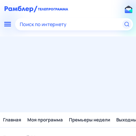
Поиск по интернету
Главная
Моя программа
Премьеры недели
Выходн