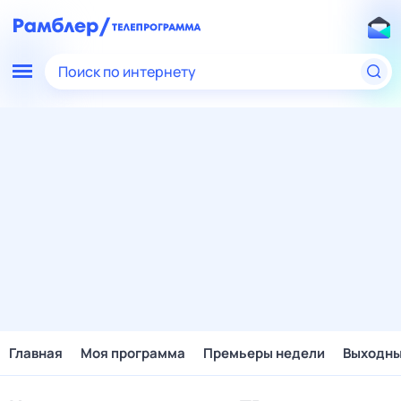
Поиск по интернету
Главная
Моя программа
Премьеры недели
Выходн