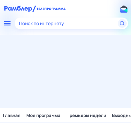
Поиск по интернету
Главная
Моя программа
Премьеры недели
Выходн