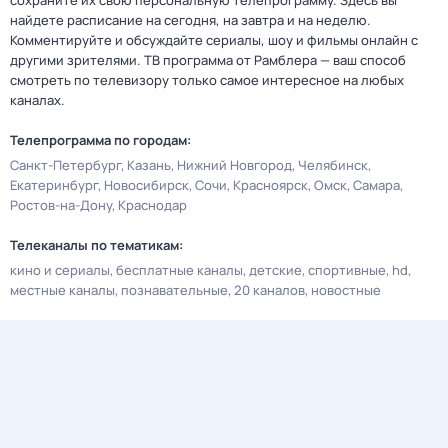
сохраните их свою персональную телепрограмму. Здесь вы
найдете расписание на сегодня, на завтра и на неделю.
Комментируйте и обсуждайте сериалы, шоу и фильмы онлайн с
другими зрителями. ТВ программа от Рамблера — ваш способ
смотреть по телевизору только самое интересное на любых
каналах.
Телепрограмма по городам:
Санкт-Петербург
Казань
Нижний Новгород
Челябинск
Екатеринбург
Новосибирск
Сочи
Красноярск
Омск
Самара
Ростов-на-Дону
Краснодар
Телеканалы по тематикам:
кино и сериалы
бесплатные каналы
детские
спортивные
hd
местные каналы
познавательные
20 каналов
новостные