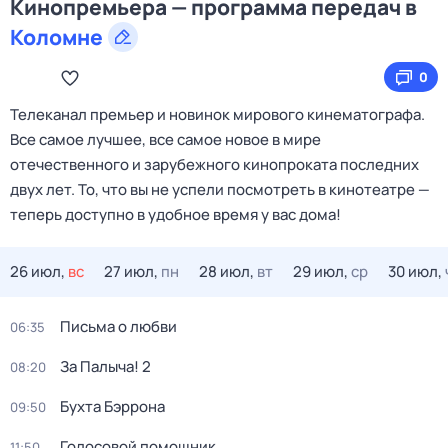
Кинопремьера — программа передач в
Коломне
0
Телеканал премьер и новинок мирового кинематографа.
Все самое лучшее, все самое новое в мире
отечественного и зарубежного кинопроката последних
двух лет. То, что вы не успели посмотреть в кинотеатре —
теперь доступно в удобное время у вас дома!
26 июл,
вс
27 июл,
пн
28 июл,
вт
29 июл,
ср
30 июл,
Письма о любви
06:35
За Палыча! 2
08:20
Бухта Бэррона
09:50
Голосовой помощник
11:50