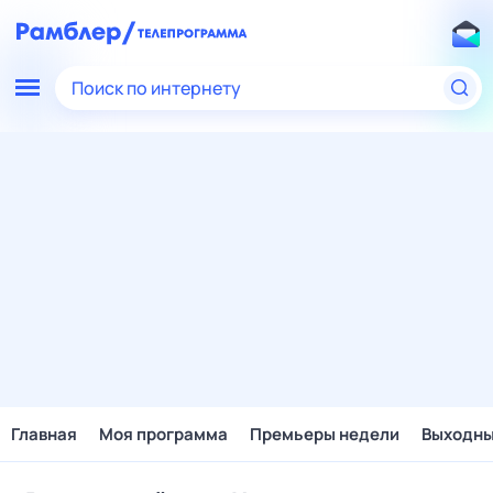
Поиск по интернету
Главная
Моя программа
Премьеры недели
Выходн