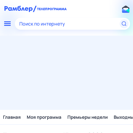
Поиск по интернету
Главная
Моя программа
Премьеры недели
Выходн