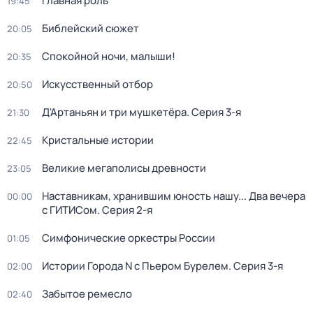
Главная роль
19:45
Библейский сюжет
20:05
Спокойной ночи, малыши!
20:35
Искусственный отбор
20:50
Д'Артаньян и три мушкетёра
. Серия 3-я
21:30
Кристальные истории
22:45
Великие мегаполисы древности
23:05
Наставникам, хранившим юность нашу... Два вечера
00:00
с ГИТИСом
. Серия 2-я
Симфонические оркестры России
01:05
Истории Города N с Пьером Бурелем
. Серия 3-я
02:00
Забытое ремесло
02:40