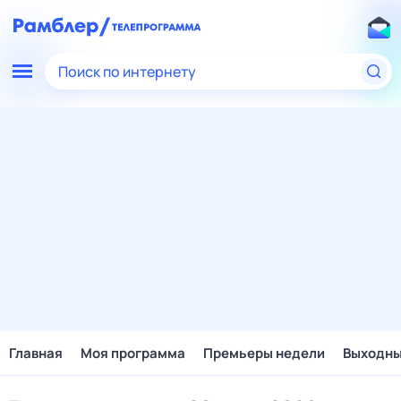
Поиск по интернету
Главная
Моя программа
Премьеры недели
Выходн