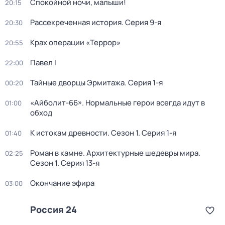
Спокойной ночи, малыши!
20:15
Рассекреченная история
. Серия 9-я
20:30
Крах операции «Террор»
20:55
Павел I
22:00
Тайные дворцы Эрмитажа
. Серия 1-я
00:20
«Айболит-66». Нормальные герои всегда идут в
01:00
обход
К истокам древности
. Сезон 1
. Серия 1-я
01:40
Роман в камне. Архитектурные шедевры мира
.
02:25
Сезон 1
. Серия 13-я
Окончание эфира
03:00
Россия 24