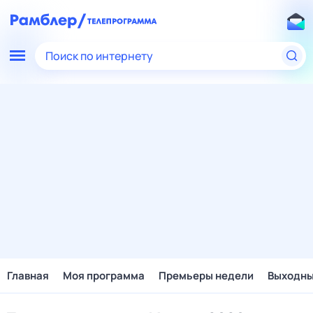
Поиск по интернету
Главная
Моя программа
Премьеры недели
Выходн