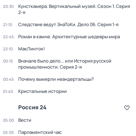
Кунсткамера. Вертикальный музей
. Сезон 1
. Серия
20:30
2-я
Следствие ведут ЗнаТоКи. Дело 06
. Серия 1-я
21:10
Роман в камне. Архитектурные шедевры мира
22:45
МакЛинток!
23:10
Вначале было дело... или История русской
00:15
промышленности
. Серия 2-я
Почему вымерли неандертальцы?
00:45
Кристальные истории
01:40
Россия 24
Вести
05:00
Парламентский час
05:05