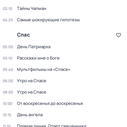
Тaйны Чапман
02:10
Самые шoкиpующие гипотезы
04:25
Спас
Дeнь Патриаpха
05:00
Расскажи мне о Боге
05:10
Мультфильмы на «Спасе»
05:40
Утро на Спасе
06:00
Утро на Спасе
08:00
От воскресенья до воскресенья
10:00
День ангела
10:15
Прямая линия. Ответ священника
11:10