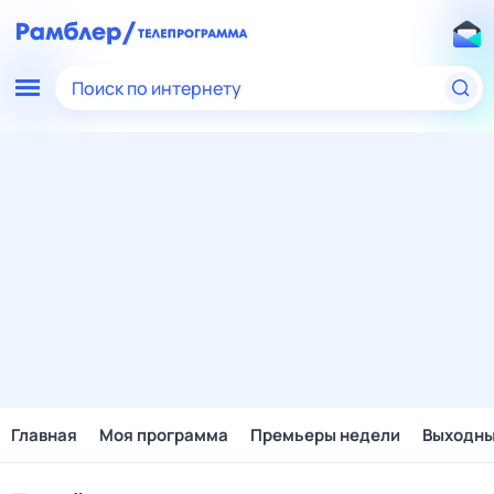
Поиск по интернету
Главная
Моя программа
Премьеры недели
Выходн