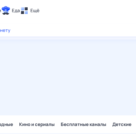
и
Еда
Ещё
Почта
рнету
ия и отдых
Поиск
Погода
ТВ-программа
и и тренды
 ситуации
 вместе
Помощь
одные
Кино и сериалы
Бесплатные каналы
Детские