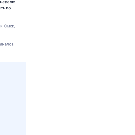
 неделю.
еть по
ск
Омск
каналов