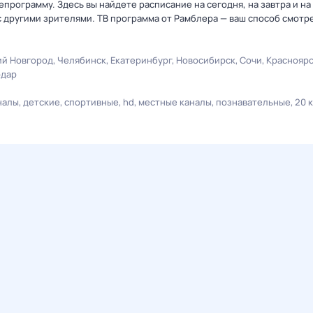
рограмму. Здесь вы найдете расписание на сегодня, на завтра и на
 другими зрителями. ТВ программа от Рамблера — ваш способ смотр
й Новгород
Челябинск
Екатеринбург
Новосибирск
Сочи
Краснояр
одар
налы
детские
спортивные
hd
местные каналы
познавательные
20 