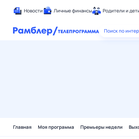
Новости
Личные финансы
Родители и дет
Здоровье
Поиск по инте
Развлечен
Дом и уют
Спорт
Карьера
Авто
Технологи
Жизненные
Сберегаем
Гороскопы
Главная
Моя программа
Премьеры недели
Вых