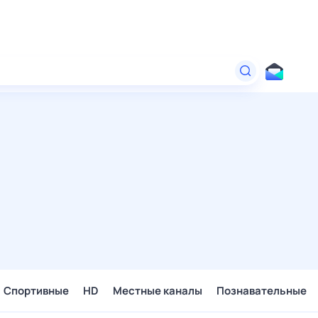
Спортивные
HD
Местные каналы
Познавательные