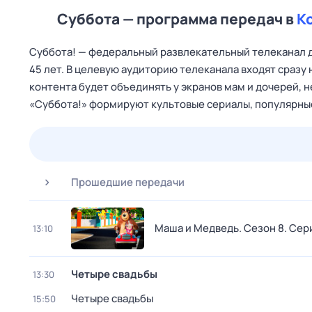
Суббота — программа передач в
К
Cуббота! — федеральный развлекательный телеканал дл
45 лет. В целевую аудиторию телеканала входят сразу
контента будет объединять у экранов мам и дочерей, 
«Суббота!» формируют культовые сериалы, популярные
23 июл,
чт
24 июл,
пт
25 июл,
сб
26 июл,
вс
Прошедшие передачи
Маша и Медведь
. Сезон 8
. Сер
13:10
Четыре свадьбы
13:30
Четыре свадьбы
15:50