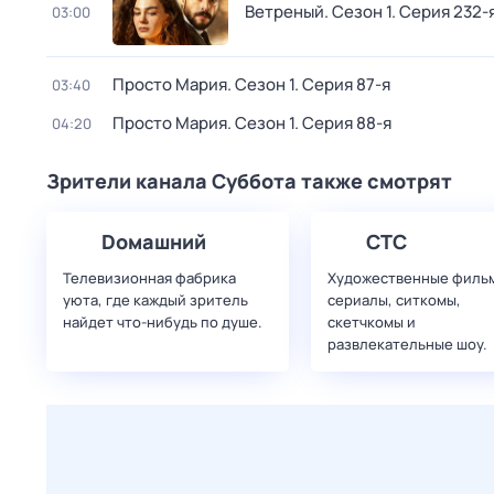
Ветреный
. Сезон 1
. Серия 232-
03:00
Просто Мария
. Сезон 1
. Серия 87-я
03:40
Просто Мария
. Сезон 1
. Серия 88-я
04:20
Зрители канала Суббота также смотрят
Dомашний
СТС
Телевизионная фабрика
Художественные филь
уюта, где каждый зритель
сериалы, ситкомы,
найдет что‑нибудь по душе.
скетчкомы и
развлекательные шоу.