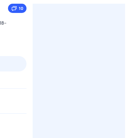
10
18–
пт
1 авг,
сб
2 авг,
вс
3 авг,
пн
4 авг,
вт
Вчера
Сегод