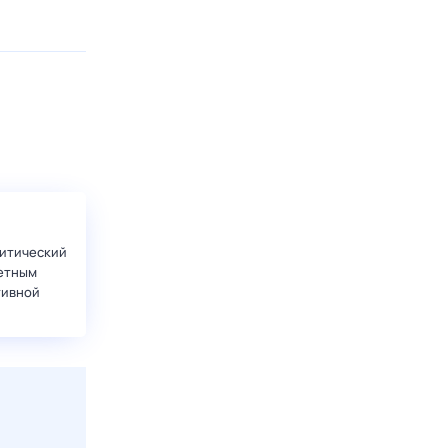
итический
етным
тивной