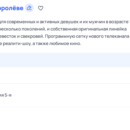
оролёве
я современных и активных девушек и их мужчин в возрасте 
 несколько поколений, и собственная оригинальная линейка
невесток и свекровей. Программную сетку нового телеканала
 реалити-шоу, а также любимое кино.
27 июл,
пн
28 июл,
вт
29 июл,
ср
30 июл,
чт
31 июл,
ия 5-я