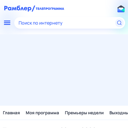
Поиск по интернету
Главная
Моя программа
Премьеры недели
Выходн