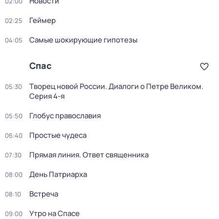
Новости
02:00
Геймер
02:25
Самые шoкиpующие гипотезы
04:05
Спас
Творец новой России. Диалоги о Петре Великом
.
05:30
Серия 4-я
Глобус православия
05:50
Простые чудеca
06:40
Прямая линия. Ответ священника
07:30
День Патриарха
08:00
Встреча
08:10
Утро на Спасе
09:00