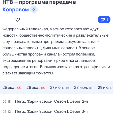
НТВ — программа передач в
Ковровом
1
Федеральный телеканал, в эфире которого вас ждут
новости, общественно-политические и развлекательные
шоу, познавательные программы, документальные и
социальные проекты, фильмы и сериалы. В основе
большинства программ канала - острая полемика,
экстремальные репортажи, яркое многоплановое
подведение итогов. Большая часть эфира отдана фильмам
с захватывающим сюжетом
25 июл,
сб
26 июл,
вс
27 июл,
пн
28 июл,
вт
29 июл,
Пляж. Жаркий сезон
. Сезон 1
. Серия 2-я
05:18
Пляж. Жаркий сезон
. Сезон 1
. Серия 3-я
06:12