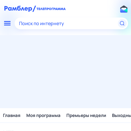
Поиск по интернету
Главная
Моя программа
Премьеры недели
Выходн