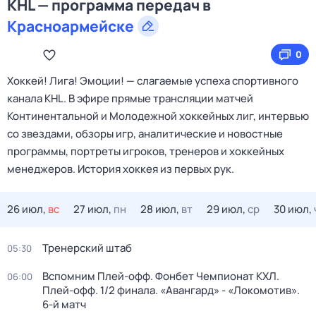
KHL — программа передач в
Красноармейске
0
Хоккей! Лига! Эмоции! — слагаемые успеха спортивного
канала KHL. В эфире прямые трансляции матчей
Континентальной и Молодежной хоккейных лиг, интервью
со звездами, обзоры игр, аналитические и новостные
программы, портреты игроков, тренеров и хоккейных
менеджеров. История хоккея из первых рук.
26 июл,
вс
27 июл,
пн
28 июл,
вт
29 июл,
ср
30 июл,
Тренерский штаб
05:30
Вспомним Плей-офф. Фонбет Чемпионат КХЛ.
06:00
Плей-офф. 1/2 финала. «Авангард» - «Локомотив».
6-й матч