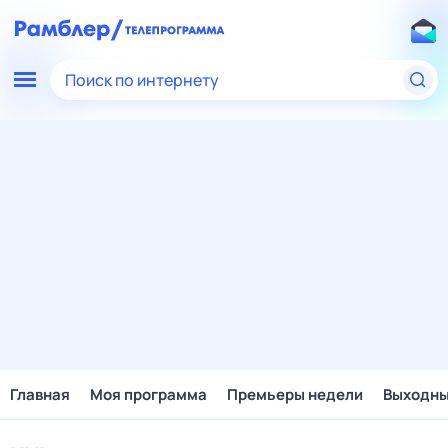
Поиск по интернету
Главная
Моя программа
Премьеры недели
Выходн