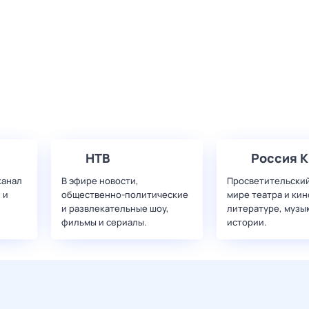
НТВ
Россия К
канал
В эфире новости,
Просветительский
 и
общественно-политические
мире театра и кин
и развлекательные шоу,
литературе, музы
фильмы и сериалы.
истории.