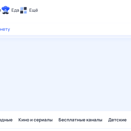
и
Еда
Ещё
Почта
рнету
ия и отдых
Поиск
Погода
ТВ-программа
и и тренды
 ситуации
 вместе
Помощь
одные
Кино и сериалы
Бесплатные каналы
Детские