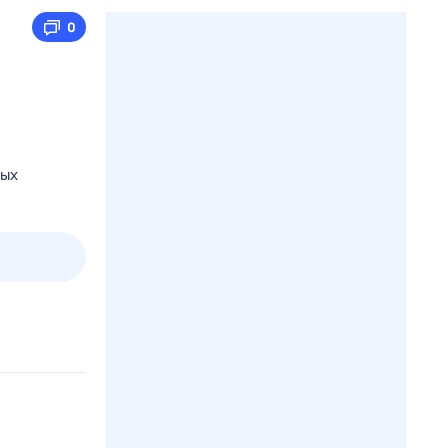
0
ных
2 авг,
вс
3 авг,
пн
4 авг,
вт
5 авг,
ср
Вчера
Сегодня