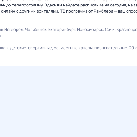
ную телепрограмму. Здесь вы найдете расписание на сегодня, на за
онлайн с другими зрителями. ТВ программа от Рамблера — ваш спос
й Новгород
Челябинск
Екатеринбург
Новосибирск
Сочи
Краснояр
а
налы
детские
спортивные
hd
местные каналы
познавательные
20 