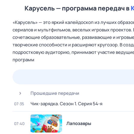
Карусель — программа передач в
«Карусель» — это яркий калейдоскоп из лучших образ
сериалов и мультфильмов, веселых игровых проектов.
сочетающие образовательные, развивающие и игровые
творческие способности и расширяют кругозор. В соз
подростковую аудиторию, принимают участие ведущие
программ
24 июл,
пт
25 июл,
сб
26 июл,
вс
27 июл,
пн
Прошедшие передачи
Чик-зарядка
. Сезон 1
. Серия 54-я
07:35
Лапозавры
07:40