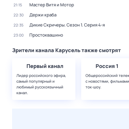
Мастер Витя и Мотор
21:15
Держи краба
22:30
Дикие Скричеры
. Сезон 1
. Серия 4-я
22:35
Простоквашино
23:00
Зрители канала Карусель также смотрят
Первый канал
Россия 1
Лидер российского эфира,
Общероссийский теле
самый популярный и
с новостями, фильмами
любимый русскоязычный
ток-шоу.
канал.