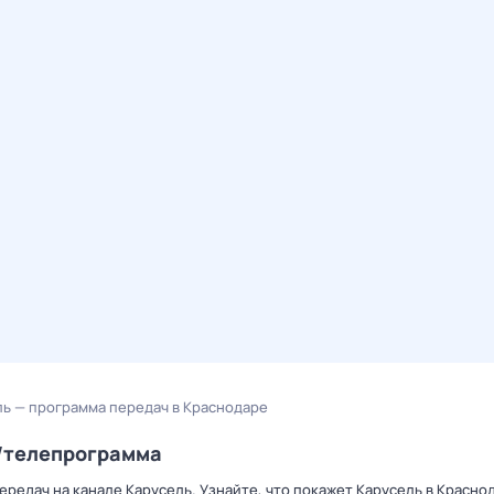
ль — программа передач в Краснодаре
р/телепрограмма
редач на канале Карусель. Узнайте, что покажет Карусель в Красно