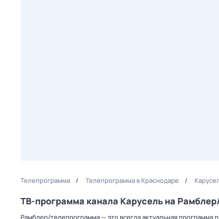
Телепрограмма
Телепрограмма в Краснодаре
Карусе
ТВ-программа канала Карусель на Рамбле
Рамблер/телепрограмма — это всегда актуальная программа пе