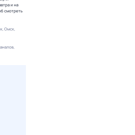
втра и на
об смотреть
ск
Омск
каналов