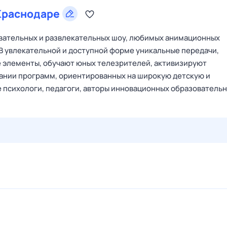
Краснодаре
овательных и развлекательных шоу, любимых анимационных
 В увлекательной и доступной форме уникальные передачи,
 элементы, обучают юных телезрителей, активизируют
дании программ, ориентированных на широкую детскую и
 психологи, педагоги, авторы инновационных образователь
28 июл,
вт
29 июл,
ср
30 июл,
чт
31 июл,
пт
1 авг,
сб