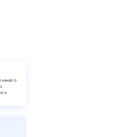
 канал о
о,
ке и