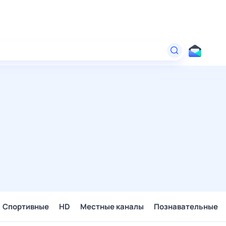
Спортивные
HD
Местные каналы
Познавательные