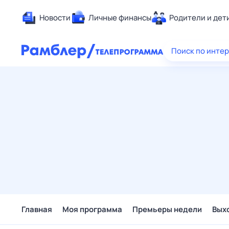
Новости
Личные финансы
Родители и дет
Здоровье
Поиск по инте
Развлечен
Дом и уют
Спорт
Карьера
Авто
Технологи
Жизненные
Сберегаем
Гороскопы
Главная
Моя программа
Премьеры недели
Вых