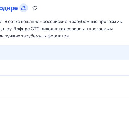
одаре
. В сетке вещания - российские и зарубежные программы,
, шоу. В эфире СТС выходят как сериалы и программы
ции лучших зарубежных форматов.
27 июл,
пн
28 июл,
вт
29 июл,
ср
30 июл,
чт
31 июл,