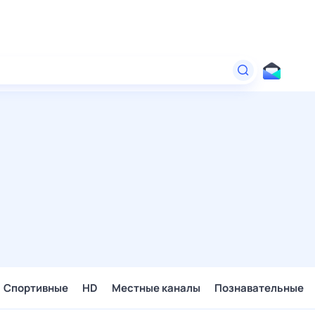
Спортивные
HD
Местные каналы
Познавательные