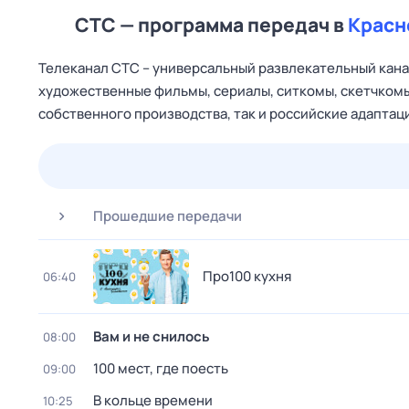
СТС — программа передач в
Красн
Телеканал CTC – универсальный развлекательный канал
художественные фильмы, сериалы, ситкомы, скетчкомы
собственного производства, так и российские адапта
23 июл,
чт
24 июл,
пт
25 июл,
сб
26 июл,
вс
Прошедшие передачи
Пpo100 кухня
06:40
Вам и не снилось
08:00
100 мест, где поесть
09:00
В кольце времени
10:25