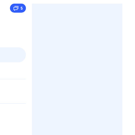
5
пт
1 авг,
сб
2 авг,
вс
3 авг,
пн
4 авг,
вт
Вчера
Сегод