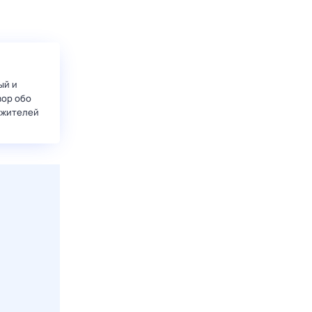
ый и
вор обо
 жителей