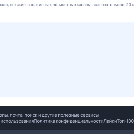
налы
детские
спортивные
hd
местные каналы
познавательные
20 
опы, почта, поиск и другие полезные сервисы
 использования
Политика конфиденциальности
Лайки
Топ-100