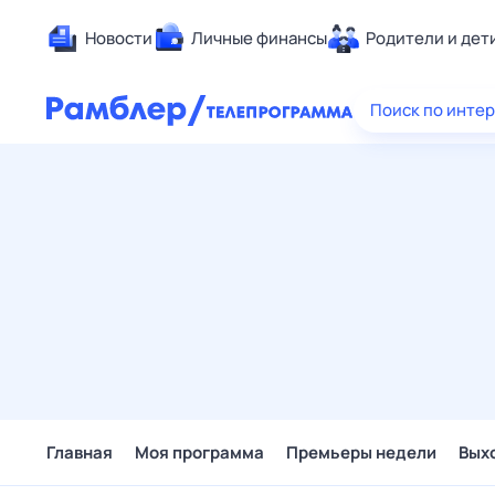
Новости
Личные финансы
Родители и дет
Здоровье
Поиск по инте
Развлечен
Дом и уют
Спорт
Карьера
Авто
Технологи
Жизненные
Сберегаем
Гороскопы
Главная
Моя программа
Премьеры недели
Вых