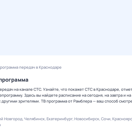
программа передач в Краснодаре
епрограмма
редач на канале СТС. Узнайте, что покажет СТС в Краснодаре, отме
рограмму. Здесь вы найдете расписание на сегодня, на завтра и на
 другими зрителями. ТВ программа от Рамблера — ваш способ смотр
й Новгород
Челябинск
Екатеринбург
Новосибирск
Сочи
Краснояр
а