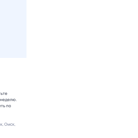
тьте
 неделю.
еть по
ск
Омск