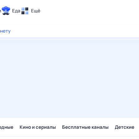
и
Еда
Ещё
Почта
рнету
ия и отдых
Поиск
Погода
ТВ-программа
и и тренды
 ситуации
 вместе
Помощь
одные
Кино и сериалы
Бесплатные каналы
Детские