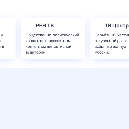
РЕН ТВ
ТВ Центр
 и
Общественно-политический
Серьёзный, честн
ы
канал с остросюжетным
актуальный разго
 в
контентом для активной
всём, что волнует
аудитории.
России.