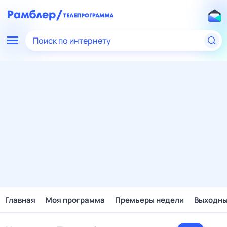
Поиск по интернету
Главная
Моя программа
Премьеры недели
Выходн