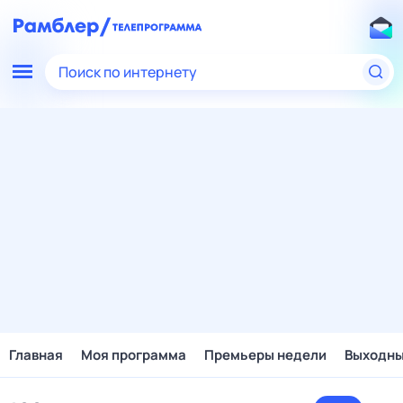
Поиск по интернету
Главная
Моя программа
Премьеры недели
Выходн