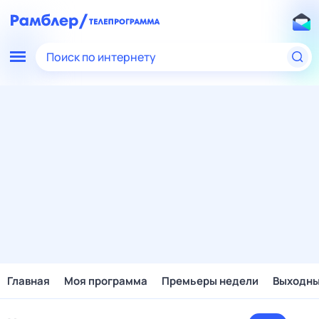
Поиск по интернету
Главная
Моя программа
Премьеры недели
Выходн