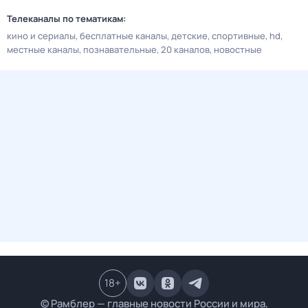
Телеканалы по тематикам:
кино и сериалы
бесплатные каналы
детские
спортивные
hd
местные каналы
познавательные
20 каналов
новостные
18
+
© Рамблер — главные новости России и мира,