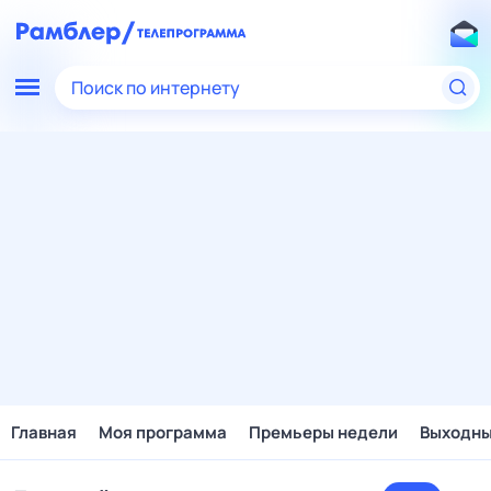
Поиск по интернету
Главная
Моя программа
Премьеры недели
Выходн