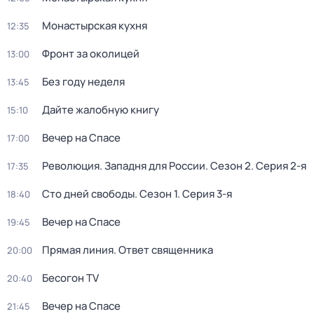
Монастырская кухня
12:35
Фронт за околицей
13:00
Без году неделя
13:45
Дайте жалобную книгу
15:10
Вeчер на Спасe
17:00
Революция. Западня для России
. Сезон 2
. Серия 2-я
17:35
Сто дней свободы
. Сезон 1
. Серия 3-я
18:40
Вeчер на Спасe
19:45
Прямая линия. Ответ священника
20:00
Бесогон TV
20:40
Вeчер на Спасe
21:45