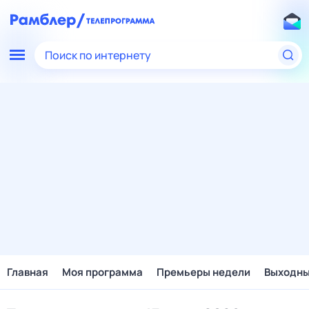
Поиск по интернету
Главная
Моя программа
Премьеры недели
Выходн