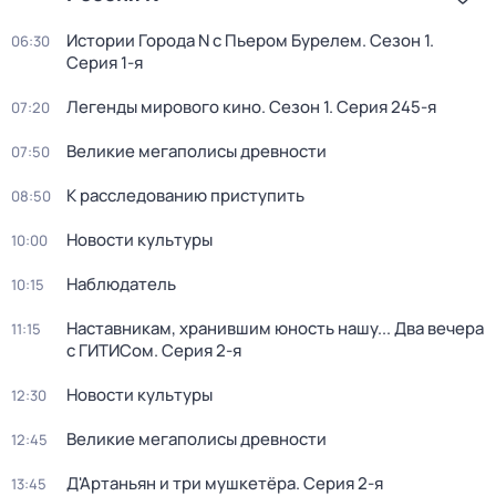
Истории Города N с Пьером Бурелем
. Сезон 1
.
06:30
Серия 1-я
Легенды мирового кино
. Сезон 1
. Серия 245-я
07:20
Великие мегаполисы древности
07:50
К расследованию приступить
08:50
Новости культуры
10:00
Наблюдатель
10:15
Наставникам, хранившим юность нашу... Два вечера
11:15
с ГИТИСом
. Серия 2-я
Новости культуры
12:30
Великие мегаполисы древности
12:45
Д'Артаньян и три мушкетёра
. Серия 2-я
13:45