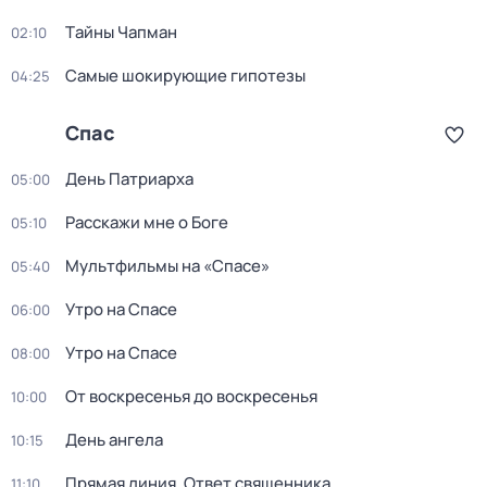
Тaйны Чапман
02:10
Самые шoкиpующие гипотезы
04:25
Спас
Дeнь Патриаpха
05:00
Расскажи мне о Боге
05:10
Мультфильмы на «Спасе»
05:40
Утро на Спасе
06:00
Утро на Спасе
08:00
От воскресенья до воскресенья
10:00
День ангела
10:15
Прямая линия. Ответ священника
11:10