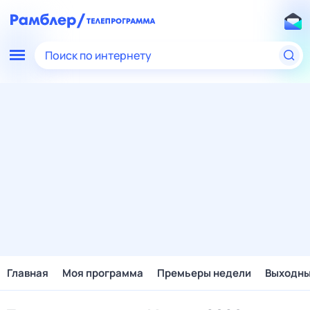
Поиск по интернету
Главная
Моя программа
Премьеры недели
Выходн