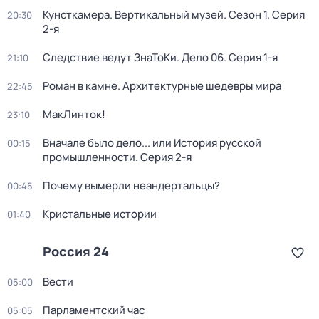
Кунсткамера. Вертикальный музей
. Сезон 1
. Серия
20:30
2-я
Следствие ведут ЗнаТоКи. Дело 06
. Серия 1-я
21:10
Роман в камне. Архитектурные шедевры мира
22:45
МакЛинток!
23:10
Вначале было дело... или История русской
00:15
промышленности
. Серия 2-я
Почему вымерли неандертальцы?
00:45
Кристальные истории
01:40
Россия 24
Вести
05:00
Парламентский час
05:05