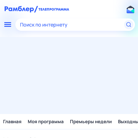
Поиск по интернету
Главная
Моя программа
Премьеры недели
Выходн