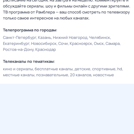
расписание на сегодня, на завтра и на неделю. Комментируйте и
обсуждайте сериалы, шоу и фильмы онлайн с другими зрителями.
ТВ программа от Рамблера — ваш способ смотреть по телевизору
только самое интересное на любых каналах.
Телепрограмма по городам:
Санкт-Петербург
Казань
Нижний Новгород
Челябинск
Екатеринбург
Новосибирск
Сочи
Красноярск
Омск
Самара
Ростов-на-Дону
Краснодар
Телеканалы по тематикам:
кино и сериалы
бесплатные каналы
детские
спортивные
hd
местные каналы
познавательные
20 каналов
новостные