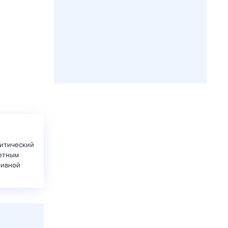
итический
етным
тивной