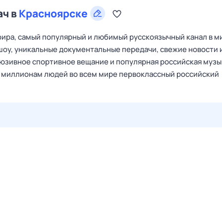
ач в
Красноярске
ира, самый популярный и любимый русскоязычный канал в м
оу, уникальные документальные передачи, свежие новости 
люзивное спортивное вещание и популярная российская музы
ь миллионам людей во всем мире первоклассный российский
26 июл,
вс
27 июл,
пн
28 июл,
вт
29 июл,
ср
30 июл,