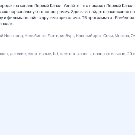
редач на канале Первый Канал. Узнайте, что покажет Первый Канал 
свою персональную телепрограмму. Здесь вы найдете расписание на 
оу и фильмы онлайн с другими зрителями. ТВ программа от Рамблера
аналах.
й Новгород
Челябинск
Екатеринбург
Новосибирск
Сочи
Москва
О
налы
детские
спортивные
hd
местные каналы
познавательные
20 