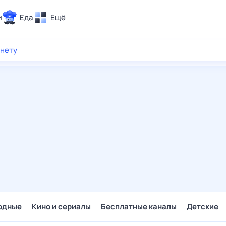
и
Еда
Ещё
Почта
рнету
ия и отдых
Поиск
Погода
ТВ-программа
и и тренды
 ситуации
 вместе
Помощь
одные
Кино и сериалы
Бесплатные каналы
Детские