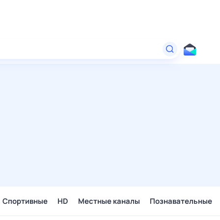
Спортивные
HD
Местные каналы
Познавательные