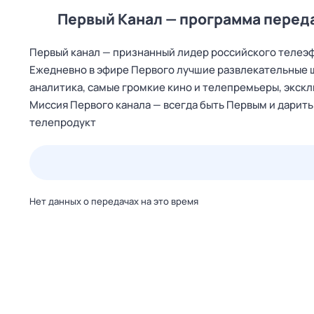
Первый Канал — программа перед
Первый канал — признанный лидер российского телеэф
Ежедневно в эфире Первого лучшие развлекательные ш
аналитика, самые громкие кино и телепремьеры, экск
Миссия Первого канала — всегда быть Первым и дарит
телепродукт
22 июл,
ср
23 июл,
чт
24 июл,
пт
25 июл,
сб
Нет данных о передачах на это время