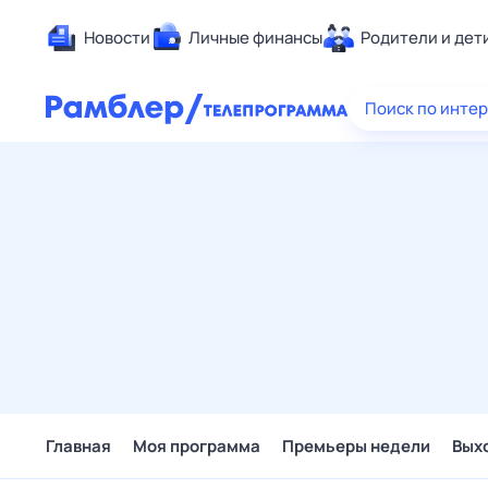
Новости
Личные финансы
Родители и дет
Здоровье
Поиск по инте
Развлечен
Дом и уют
Спорт
Карьера
Авто
Технологи
Жизненные
Сберегаем
Гороскопы
Главная
Моя программа
Премьеры недели
Вых