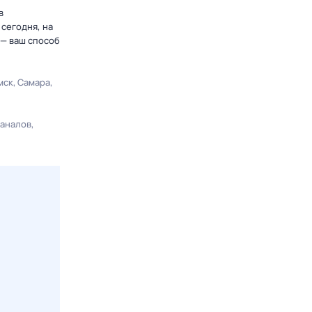
в
сегодня, на
 — ваш способ
мск
Самара
каналов