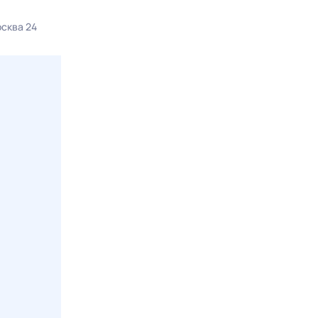
Интервью 360
Здоровье
сква 24
9 авг, вс в 00:30
360 HD
9 авг, вс в 07:2