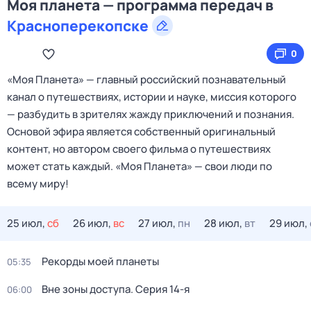
Моя планета — программа передач в
Красноперекопске
0
«Моя Планета» — главный российский познавательный
канал о путешествиях, истории и науке, миссия которого
— разбудить в зрителях жажду приключений и познания.
Основой эфира является собственный оригинальный
контент, но автором своего фильма о путешествиях
может стать каждый. «Моя Планета» — свои люди по
всему миру!
25 июл,
сб
26 июл,
вс
27 июл,
пн
28 июл,
вт
29 июл,
Рекорды моей планеты
05:35
Вне зоны доступа
. Серия 14-я
06:00