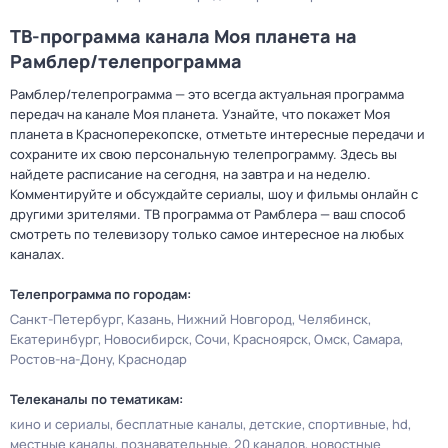
ТВ-программа канала Моя планета на
Рамблер/телепрограмма
Рамблер/телепрограмма — это всегда актуальная программа
передач на канале Моя планета. Узнайте, что покажет Моя
планета в Красноперекопске, отметьте интересные передачи и
сохраните их свою персональную телепрограмму. Здесь вы
найдете расписание на сегодня, на завтра и на неделю.
Комментируйте и обсуждайте сериалы, шоу и фильмы онлайн с
другими зрителями. ТВ программа от Рамблера — ваш способ
смотреть по телевизору только самое интересное на любых
каналах.
Телепрограмма по городам:
Санкт-Петербург
Казань
Нижний Новгород
Челябинск
Екатеринбург
Новосибирск
Сочи
Красноярск
Омск
Самара
Ростов-на-Дону
Краснодар
Телеканалы по тематикам:
кино и сериалы
бесплатные каналы
детские
спортивные
hd
местные каналы
познавательные
20 каналов
новостные