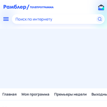
Поиск по интернету
Главная
Моя программа
Премьеры недели
Выходн