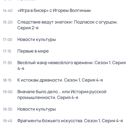
«Игра в бисер» с Игорем Волгиным
14:40
Следствие ведут знатоки: Подпасок с огурцом
.
15:20
Серия 2-я
Новости культуры
17:00
Первые в мире
17:15
Весёлый жанр невесёлого времени
. Сезон 1
. Серия
17:30
4-я
К истокам древности
. Сезон 1
. Серия 4-я
18:15
Вначале было дело... или История русской
19:00
промышленности
. Серия 4-я
Новости культуры
19:30
Фрагменты божьего искусства
. Сезон 1
. Серия 4-я
19:45