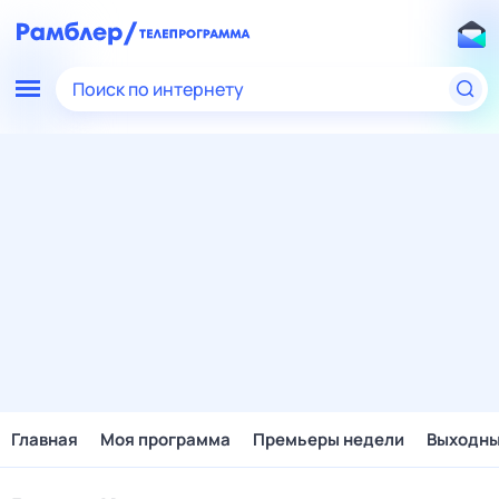
Поиск по интернету
Главная
Моя программа
Премьеры недели
Выходн