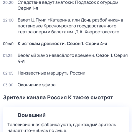
Следствие ведут знатоки: Подпасок с огурцом
.
20:20
Серия 1-я
Балет Ц.Пуни «Катарина, или Дочь разбойника» в
22:00
постановке Красноярского государственного
театра оперы и балета им. Д.А. Хворостовского
К истокам древности
. Сезон 1
. Серия 4-я
00:40
Весёлый жанр невесёлого времени
. Сезон 1
. Серия
01:25
4-я
Неизвестные маршруты России
02:05
Окончание эфира
03:00
Зрители канала Россия К также смотрят
Dомашний
Телевизионная фабрика уюта, где каждый зритель
найдет что‑нибудь по душе.