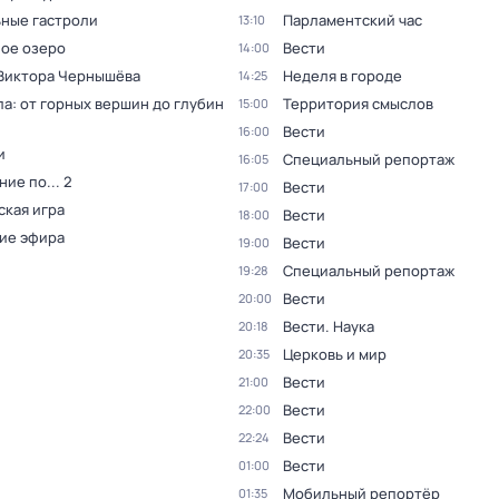
ные гастроли
Парламентский час
13:10
ое озеро
Вести
14:00
 Виктора Чернышёва
Неделя в городе
14:25
а: от горных вершин до глубин
Территория смыслов
15:00
Вести
16:00
и
Специальный репортаж
16:05
ие по... 2
Вести
17:00
ская игра
Вести
18:00
ие эфира
Вести
19:00
Специальный репортаж
19:28
Вести
20:00
Вести. Наука
20:18
Церковь и мир
20:35
Вести
21:00
Вести
22:00
Вести
22:24
Вести
01:00
Мобильный репортёр
01:35