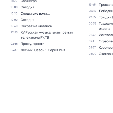
Своя игра
15:00
Прощаль
19:45
Сегодня
16:00
Лебедин
20:55
Следствие вели...
16:20
Три дня
22:55
Сегодня
19:00
Гваделуп
00:35
Секрет на миллион
19:40
океана
XV Русская музыкальная премия
22:50
Искател
01:30
телеканала РУ.ТВ
Ограблен
02:15
Прошу, прости!
02:55
Королев
02:37
Лесник
. Сезон 1
. Серия 19-я
04:45
Окончан
03:00