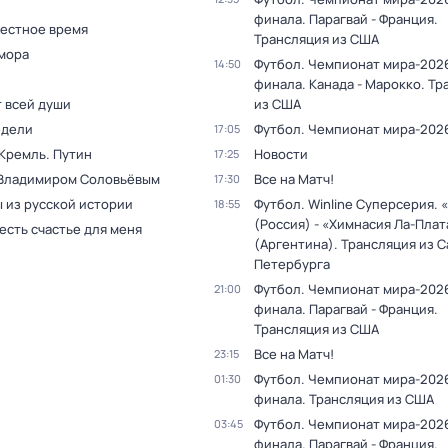
финала. Парагвай - Франция.
Местное время
Трансляция из США
мора
Футбол. Чемпионат мира-2026
14:50
финала. Канада - Марокко. Тр
т всей души
из США
едели
Футбол. Чемпионат мира-202
17:05
 Кремль. Путин
Новости
17:25
 Владимиром Соловьёвым
Все на Матч!
17:30
 из русской истории
Футбол. Winline Суперсерия. 
18:55
(Россия) - «Химнасия Ла-Плат
 есть счастье для меня
(Аргентина). Трансляция из С
Петербурга
Футбол. Чемпионат мира-2026
21:00
финала. Парагвай - Франция.
Трансляция из США
Все на Матч!
23:15
Футбол. Чемпионат мира-2026
01:30
финала. Трансляция из США
Футбол. Чемпионат мира-2026
03:45
финала. Парагвай - Франция.