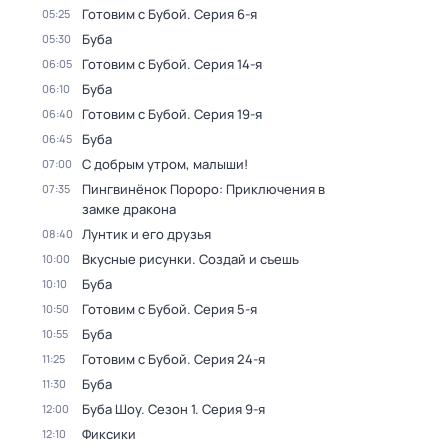
Готовим с Бубой
. Серия 6-я
05:25
Буба
05:30
Готовим с Бубой
. Серия 14-я
06:05
Буба
06:10
Готовим с Бубой
. Серия 19-я
06:40
Буба
06:45
С добрым утром, малыши!
07:00
Пингвинёнок Пороро: Приключения в
07:35
замке дракона
Лунтик и его друзья
08:40
Вкусные рисунки. Создай и съешь
10:00
Буба
10:10
Готовим с Бубой
. Серия 5-я
10:50
Буба
10:55
Готовим с Бубой
. Серия 24-я
11:25
Буба
11:30
Буба Шоу
. Сезон 1
. Серия 9-я
12:00
Фиксики
12:10