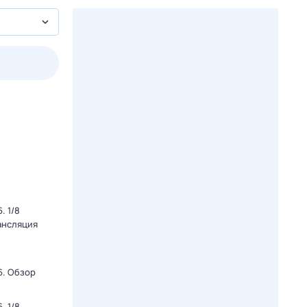
2 авг,
вс
3 авг,
пн
4 авг,
вт
5 авг,
ср
Вчера
Сегодня
. 1/8
ансляция
6. Обзор
. 1/8