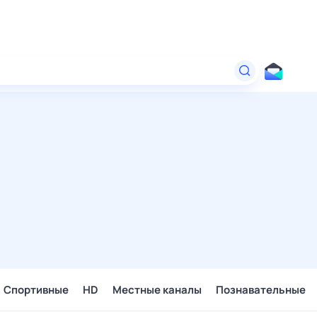
Спортивные
HD
Местные каналы
Познавательные