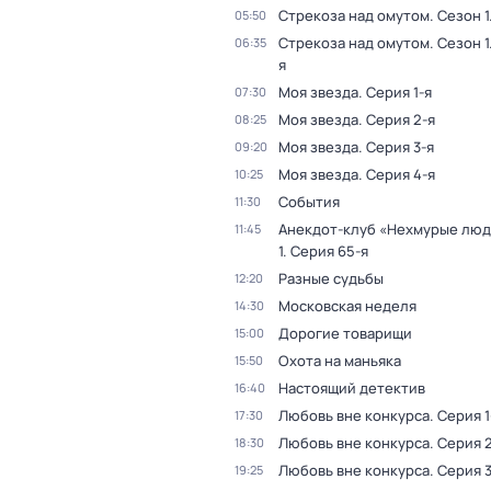
Стрекоза над омутом
. Сезон 1
05:50
Стрекоза над омутом
. Сезон 1
06:35
я
Моя звезда
. Серия 1-я
07:30
Моя звезда
. Серия 2-я
08:25
Моя звезда
. Серия 3-я
09:20
Моя звезда
. Серия 4-я
10:25
События
11:30
Анекдот-клуб «Нехмурые лю
11:45
1
. Серия 65-я
Разные судьбы
12:20
Московская неделя
14:30
Дорогие товарищи
15:00
Охота на маньяка
15:50
Настоящий детектив
16:40
Любовь вне конкурса
. Серия 1
17:30
Любовь вне конкурса
. Серия 
18:30
Любовь вне конкурса
. Серия 
19:25