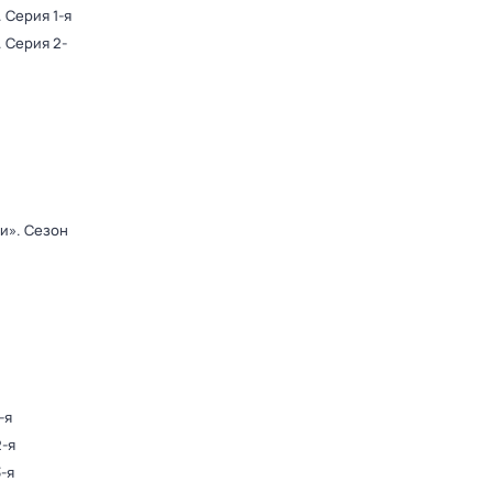
. Серия 1-я
. Серия 2-
ди»
. Сезон
-я
2-я
3-я