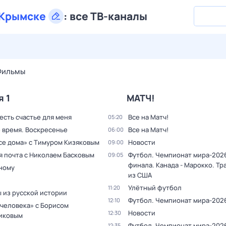
Крымске
:
все ТВ-каналы
28 июл,
вт
29 июл,
ср
30 июл,
чт
31 июл,
пт
1 авг,
сб
Фильмы
я 1
МАТЧ!
 есть счастье для меня
Все на Матч!
05:20
 время. Воскресенье
Все на Матч!
06:00
все дома» с Тимуром Кизяковым
Новости
09:00
я почта с Николаем Басковым
Футбол. Чемпионат мира-2026
09:05
финала. Канада - Марокко. Тр
дному
из США
Улётный футбол
11:20
 из русской истории
Футбол. Чемпионат мира-202
12:10
 человека» с Борисом
Новости
12:30
иковым
Футбол. Чемпионат мира-2026
12:35