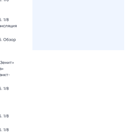
. 1/8
ансляция
6. Обзор
«Зенит»
а»
анкт-
. 1/8
. 1/8
. 1/8